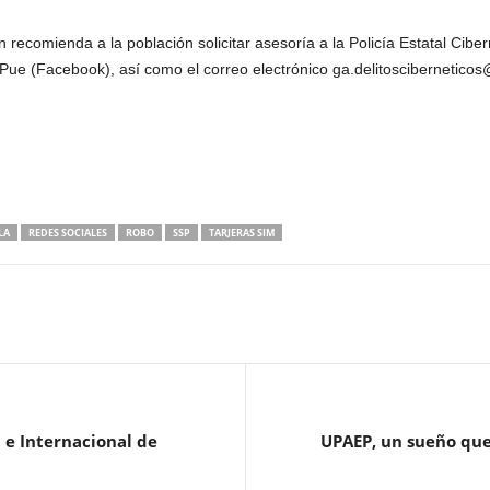
ecomienda a la población solicitar asesoría a la Policía Estatal Cibern
a Pue (Facebook), así como el correo electrónico ga.delitoscibernetico
LA
REDES SOCIALES
ROBO
SSP
TARJERAS SIM
 e Internacional de
UPAEP, un sueño que