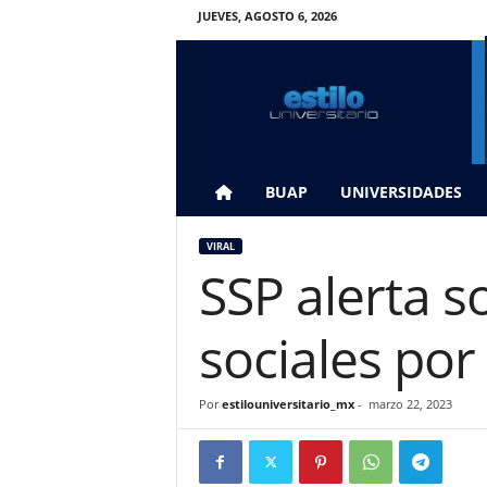
JUEVES, AGOSTO 6, 2026
E
s
t
i
l
o
U
BUAP
UNIVERSIDADES
n
i
VIRAL
v
SSP alerta s
e
r
s
sociales por
i
t
a
Por
estilouniversitario_mx
-
marzo 22, 2023
r
i
o