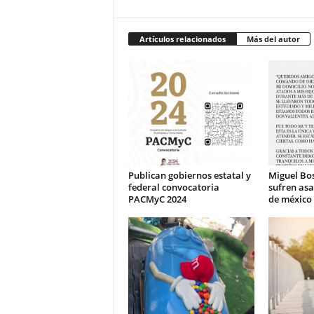
Artículos relacionados
Más del autor
Publican gobiernos estatal y
Miguel Bos
federal convocatoria
sufren asa
PACMyC 2024
de méxico