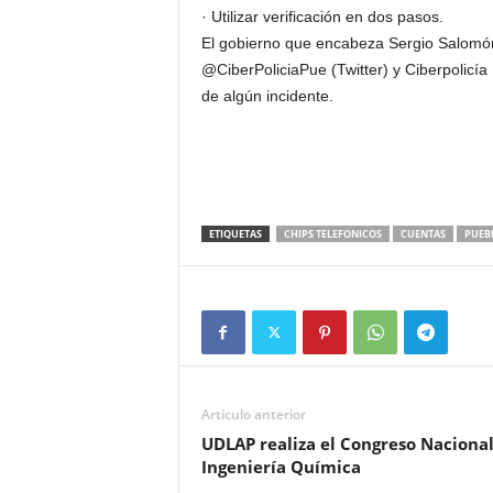
· Utilizar verificación en dos pasos.
El gobierno que encabeza Sergio Salomón r
@CiberPoliciaPue (Twitter) y Ciberpolicí
de algún incidente.
ETIQUETAS
CHIPS TELEFONICOS
CUENTAS
PUEB
Artículo anterior
UDLAP realiza el Congreso Nacional
Ingeniería Química