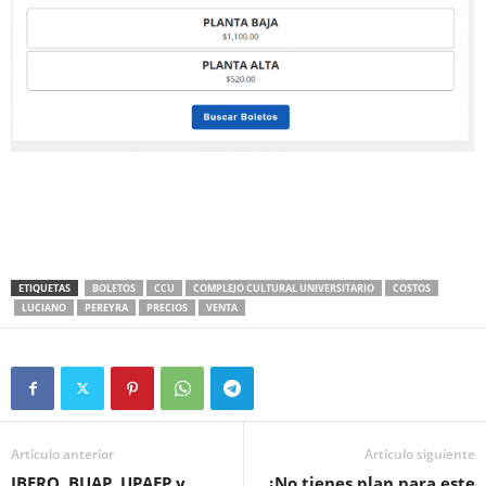
ETIQUETAS
BOLETOS
CCU
COMPLEJO CULTURAL UNIVERSITARIO
COSTOS
LUCIANO
PEREYRA
PRECIOS
VENTA
Artículo anterior
Artículo siguiente
IBERO, BUAP, UPAEP y
¿No tienes plan para este