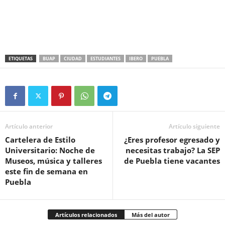
ETIQUETAS
BUAP
CIUDAD
ESTUDIANTES
IBERO
PUEBLA
Artículo anterior
Artículo siguiente
Cartelera de Estilo
¿Eres profesor egresado y
Universitario: Noche de
necesitas trabajo? La SEP
Museos, música y talleres
de Puebla tiene vacantes
este fin de semana en
Puebla
Artículos relacionados
Más del autor