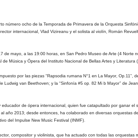
rto número ocho de la Temporada de Primavera de la Orquesta Sinfóni
ector internacional, Vlad Vizireanu y el solista al violín, Román Revuelt
 17 de mayo, a las 19:00 horas, en San Pedro Museo de Arte (4 Norte n
 de Música y Ópera del Instituto Nacional de Bellas Artes y Literatura 
compuesto por las piezas “Rapsodia rumana N°1 en La Mayor, Op.11”, d
de Ludwig van Beethoven; y la “Sinfonía #5 op. 82 Mi b Mayor” de Jean 
y educador de ópera internacional, quien fue catapultado por ganar el
 al año 2013; desde entonces, ha colaborado en diversas orquestas de
tivo del Impulse New Music Festival (INMF).
ctor, compositor y violinista, que ha actuado con todas las orquestas