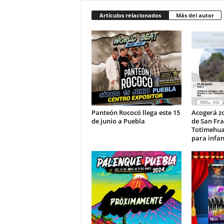
Artículos relacionados
Más del autor
Panteón Rococó llega este 15
Acogerá z
de junio a Puebla
de San Fra
Totimehua
para infan