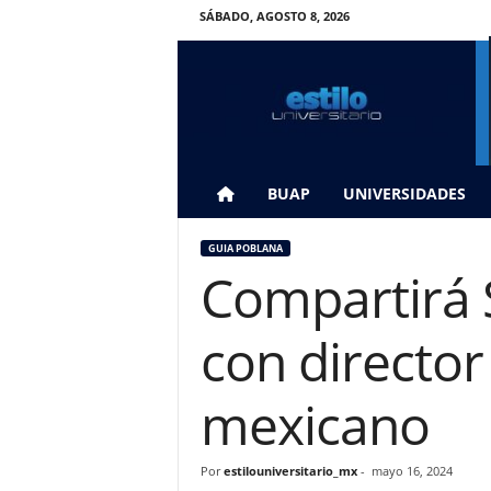
SÁBADO, AGOSTO 8, 2026
E
s
t
i
l
o
U
BUAP
UNIVERSIDADES
n
i
GUIA POBLANA
v
Compartirá 
e
r
s
con director 
i
t
a
mexicano
r
i
o
Por
estilouniversitario_mx
-
mayo 16, 2024