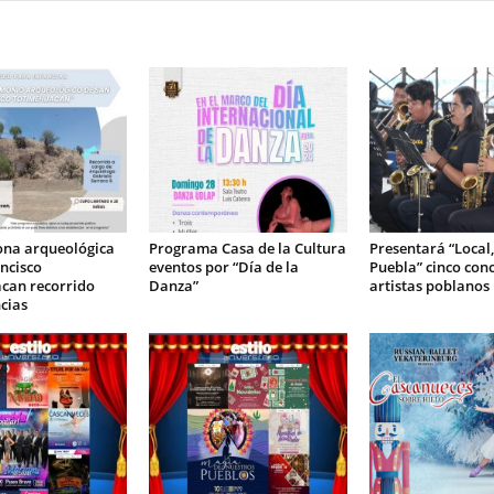
ona arqueológica
Programa Casa de la Cultura
Presentará “Local
ncisco
eventos por “Día de la
Puebla” cinco conc
can recorrido
Danza”
artistas poblanos
cias