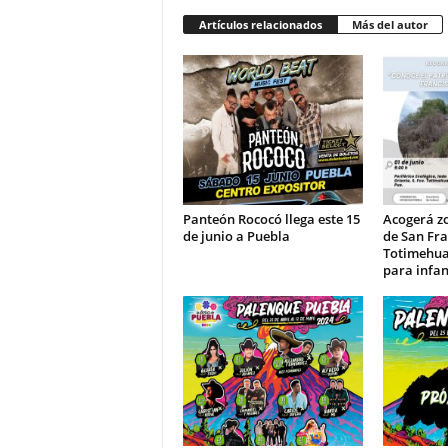
Artículos relacionados
Más del autor
Panteón Rococó llega este 15
Acogerá z
de junio a Puebla
de San Fra
Totimehua
para infan