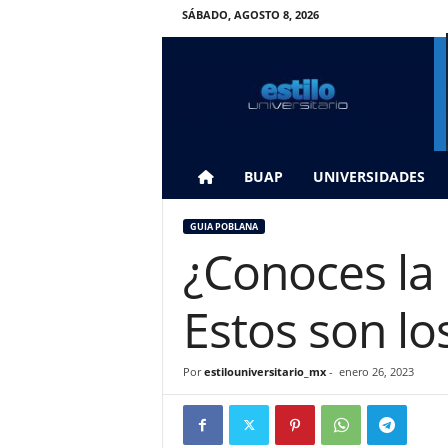
SÁBADO, AGOSTO 8, 2026
E
s
t
i
l
o
U
BUAP
UNIVERSIDADES
n
i
GUIA POBLANA
v
¿Conoces la 
e
r
s
Estos son lo
i
t
a
Por
estilouniversitario_mx
-
enero 26, 2023
r
i
o