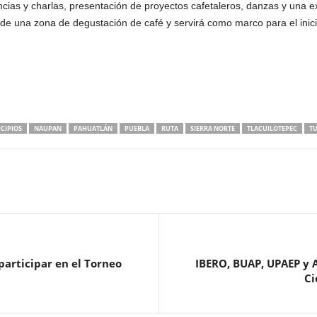
cias y charlas, presentación de proyectos cafetaleros, danzas y una ex
de una zona de degustación de café y servirá como marco para el inicio
CIPIOS
NAUPAN
PAHUATLÁN
PUEBLA
RUTA
SIERRA NORTE
TLACUILOTEPEC
T
participar en el Torneo
IBERO, BUAP, UPAEP y A
Ci