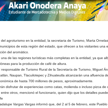
o del agroturismo en la entidad, la secretaria de Turismo, Marta Ornela
e municipios de esta región del estado, que ofrecen a los visitantes una e
ción del aromático.
 una de las regiones turísticas más completas en la entidad, ya que al
dóneas para la producción de café de altura.
l responsable de Turismo Rural de la Secretaría de Turismo, Miguel Án
tlán, Naupan, Tlacuilotepec y Zihuateutla alcanzarán una afluencia de 
onómica de hasta 700 millones de pesos, aproximadamente.
án disfrutar de experiencias como catas, molienda o incluso pizca de ca
entre otros, mencionó el funcionario, quien dijo que los detalles pued
fe
dalupe Vargas Vargas informó que, del 2 al 5 de febrero, este Pueblo M