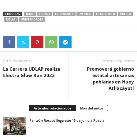
ETIQUETAS
BUAP
CIUDAD
ESTUDIANTES
EVENTOS
LILIA CEDILLO
PUEBLA
UDLAP
UNIVERSIDADES
Artículo anterior
Artículo siguiente
La Carrera UDLAP realiza
Promoverá gobierno
Electro Glow Run 2023
estatal artesanías
poblanas en Huey
Atlixcáyotl
Artículos relacionados
Más del autor
Panteón Rococó llega este 15 de junio a Puebla