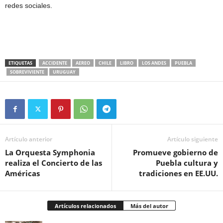
redes sociales.
ETIQUETAS
ACCIDENTE
AEREO
CHILE
LIBRO
LOS ANDES
PUEBLA
SOBREVIVIENTE
URUGUAY
Artículo anterior
Artículo siguiente
La Orquesta Symphonia
Promueve gobierno de
realiza el Concierto de las
Puebla cultura y
Américas
tradiciones en EE.UU.
Artículos relacionados
Más del autor