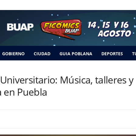
GOBIERNO
CIUDAD
GUIA POBLANA
DEPORTES
T
o Universitario: Música, tallere
a en Puebla