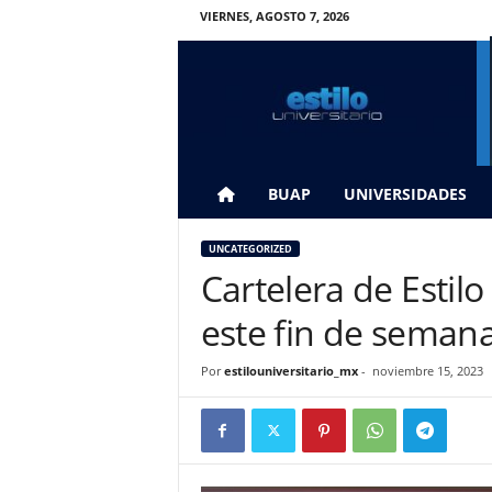
VIERNES, AGOSTO 7, 2026
E
s
t
i
l
o
U
BUAP
UNIVERSIDADES
n
i
UNCATEGORIZED
v
Cartelera de Estil
e
r
este fin de seman
s
i
Por
estilouniversitario_mx
-
noviembre 15, 2023
t
a
r
i
o