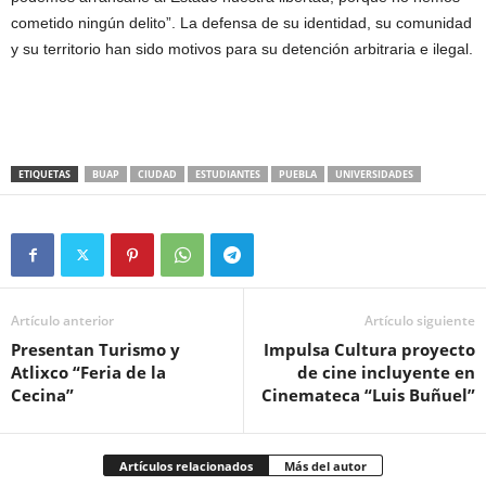
cometido ningún delito”. La defensa de su identidad, su comunidad
y su territorio han sido motivos para su detención arbitraria e ilegal.
ETIQUETAS
BUAP
CIUDAD
ESTUDIANTES
PUEBLA
UNIVERSIDADES
Artículo anterior
Artículo siguiente
Presentan Turismo y
Impulsa Cultura proyecto
Atlixco “Feria de la
de cine incluyente en
Cecina”
Cinemateca “Luis Buñuel”
Artículos relacionados
Más del autor