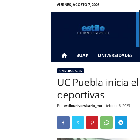
VIERNES, AGOSTO 7, 2026
E
s
t
i
l
o
U
BUAP
UNIVERSIDADES
n
i
UNIVERSIDADES
v
UC Puebla inicia e
e
r
deportivas
s
i
Por
estilouniversitario_mx
-
febrero 6, 2023
t
a
r
i
o