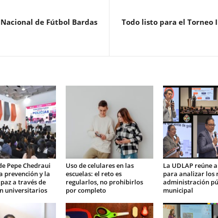
a Nacional de Fútbol Bardas
Todo listo para el Torneo 
de Pepe Chedraui
Uso de celulares en las
La UDLAP reúne a
la prevención y la
escuelas: el reto es
para analizar los 
 paz a través de
regularlos, no prohibirlos
administración pú
n universitarios
por completo
municipal