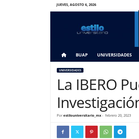
JUEVES, AGOSTO 6, 2026
E
s
t
i
l
o
U
BUAP
UNIVERSIDADES
n
i
UNIVERSIDADES
v
La IBERO Pu
e
r
s
Investigació
i
t
a
Por
estilouniversitario_mx
-
febrero 20, 2023
r
i
o