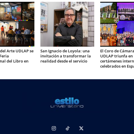
 del Arte UDLAP se
San Ignacio de Loyola: una
El Coro de Cámara
Feria
invitación a transformar la
UDLAP triunfa en
nal del Libro en
realidad desde el servicio
certámenes intern
celebrados en Es