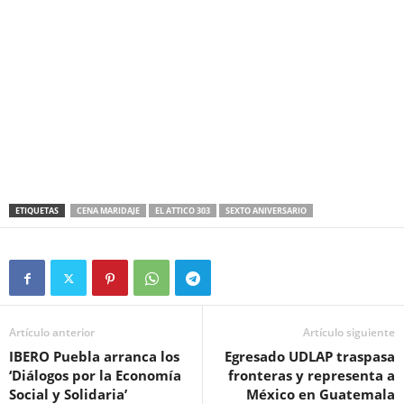
ETIQUETAS
CENA MARIDAJE
EL ATTICO 303
SEXTO ANIVERSARIO
Artículo anterior
Artículo siguiente
IBERO Puebla arranca los
Egresado UDLAP traspasa
‘Diálogos por la Economía
fronteras y representa a
Social y Solidaria’
México en Guatemala