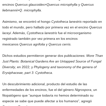
encinos
Quercus glaucoides×Quercus microphylla
y
Quercus
liebmannii×Q. microphylla.
Asimismo, se encontró el hongo
Cystotheca lanestris
reportado en
todo el mundo, pero hallado por primera vez en el encino
Quercus
laceyi
. Además,
Cystotheca lanestris
fue el microorganismo
registrado también por vez primera en los encinos
mexicanos
Quercus agrifolia
y
Quercus cerris.
Dichos estudios permitieron generar dos publicaciones:
More Than
Just Plants: Botanical Gardens Are an Untapped Source of Fungal
Diversity
, en 2022; y
Phylogeny and taxonomy of the genera of
Erysiphaceae, part 3: Cystotheca.
Un descubrimiento adicional, producto del estudio de las
enfermedades de los encinos, fue el del género
Nigrospora
, un
fitopatógeno que “aunque todavía no hemos determinado su
especie se sabe que puede afectar a los humanos”, agregó