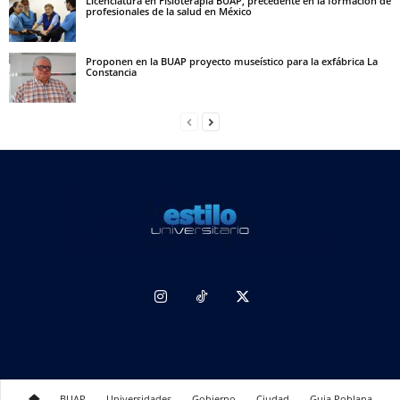
Licenciatura en Fisioterapia BUAP, precedente en la formación de
profesionales de la salud en México
Proponen en la BUAP proyecto museístico para la exfábrica La
Constancia
BUAP
Universidades
Gobierno
Ciudad
Guia Poblana