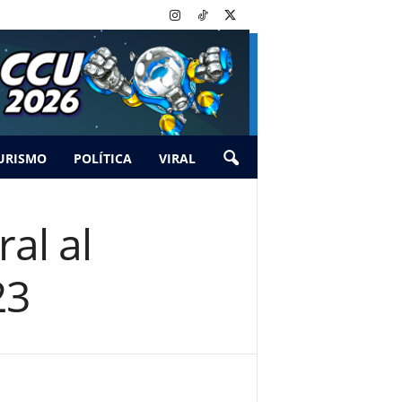
URISMO
POLÍTICA
VIRAL
al al
23