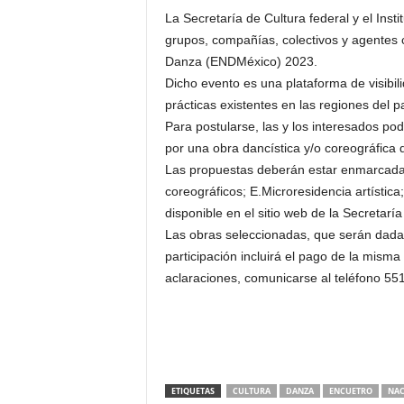
La Secretaría de Cultura federal y el Ins
grupos, compañías, colectivos y agentes c
Danza (ENDMéxico) 2023.
Dicho evento es una plataforma de visibil
prácticas existentes en las regiones del 
Para postularse, las y los interesados p
por una obra dancística y/o coreográfica d
Las propuestas deberán estar enmarcadas 
coreográficos; E.Microresidencia artística
disponible en el sitio web de la Secretarí
Las obras seleccionadas, que serán dadas
participación incluirá el pago de la misma
aclaraciones, comunicarse al teléfono 55
ETIQUETAS
CULTURA
DANZA
ENCUETRO
NAC