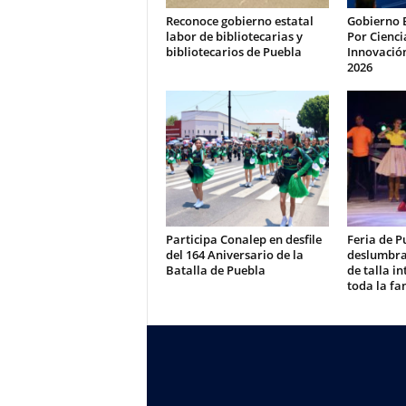
Reconoce gobierno estatal
Gobierno 
labor de bibliotecarias y
Por Cienci
bibliotecarios de Puebla
Innovación
2026
Participa Conalep en desfile
Feria de P
del 164 Aniversario de la
deslumbra
Batalla de Puebla
de talla i
toda la fa