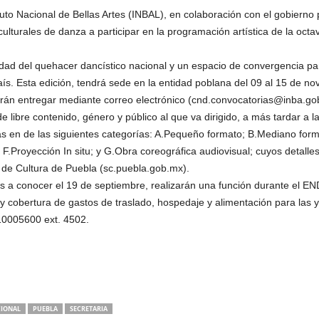
tituto Nacional de Bellas Artes (INBAL), en colaboración con el gobier
ulturales de danza a participar en la programación artística de la oct
idad del quehacer dancístico nacional y un espacio de convergencia par
país. Esta edición, tendrá sede en la entidad poblana del 09 al 15 de n
odrán entregar mediante correo electrónico (cnd.convocatorias@inba.g
e libre contenido, género y público al que va dirigido, a más tardar a 
en de las siguientes categorías: A.Pequeño formato; B.Mediano format
; F.Proyección In situ; y G.Obra coreográfica audiovisual; cuyos detall
a de Cultura de Puebla (sc.puebla.gob.mx).
 a conocer el 19 de septiembre, realizarán una función durante el EN
 y cobertura de gastos de traslado, hospedaje y alimentación para las y 
10005600 ext. 4502.
IONAL
PUEBLA
SECRETARIA