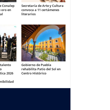
e Conalep
Secretaría de Arte y Cultura
 oro en
convoca a 11 certámenes
al
literarios
 talento
Gobierno de Puebla
eo
rehabilita Patio del Sol en
tica 2026
Centro Histórico
nibilidad