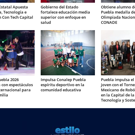
Estatal Apuesta
Gobierno del Estado
Obtiene alumno d
a, Tecnología e
fortalece educación media
Puebla medalla de
 Con Tech Capital
superior con enfoque en
Olimpiada Nacion
salud
CONADE
uebla 2026
Impulsa Conalep Puebla
Puebla impulsa el
 con espectáculos
espíritu deportivo en la
joven con el Torn
nternacional para
comunidad educativa
Mexicano de Robó
milia
en la Capital de la
Tecnología y Soste