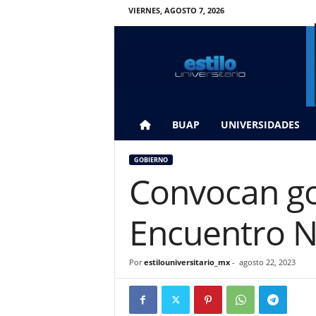
VIERNES, AGOSTO 7, 2026
E
s
t
i
l
o
U
BUAP
UNIVERSIDADES
n
i
GOBIERNO
v
Convocan gob
e
r
s
Encuentro N
i
t
a
Por
estilouniversitario_mx
-
agosto 22, 2023
r
i
o