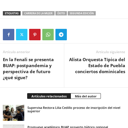
ETIQUETAS
CARRERA DE LA MUJER
ÉXITO
SEGUNDA EDICIÓN
Artículo anterior
Artículo siguiente
En la Fenali se presenta
Alista Orquesta Típica del
BUAP: postpandemia y
Estado de Puebla
perspectiva de futuro
conciertos dominicales
¿qué sigue?
Artículos relacionados
Más del autor
Supervisa Rectora Lilia Cedillo proceso de inscripción del nivel
superior
Promueve académico BUAP proyecto hídrico regional