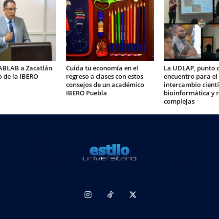
FABLAB a Zacatlán
Cuida tu economía en el
La UDLAP, punto 
 de la IBERO
regreso a clases con estos
encuentro para el
consejos de un académico
intercambio cientí
IBERO Puebla
bioinformática y 
complejas