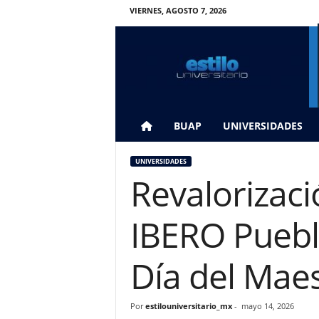
VIERNES, AGOSTO 7, 2026
E
s
t
i
l
o
U
BUAP
UNIVERSIDADES
n
i
UNIVERSIDADES
v
Revalorizac
e
r
s
IBERO Puebl
i
t
a
Día del Mae
r
i
o
Por
estilouniversitario_mx
-
mayo 14, 2026