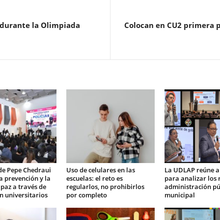
 durante la Olimpiada
Colocan en CU2 primera p
de Pepe Chedraui
Uso de celulares en las
La UDLAP reúne a
la prevención y la
escuelas: el reto es
para analizar los 
 paz a través de
regularlos, no prohibirlos
administración pú
n universitarios
por completo
municipal