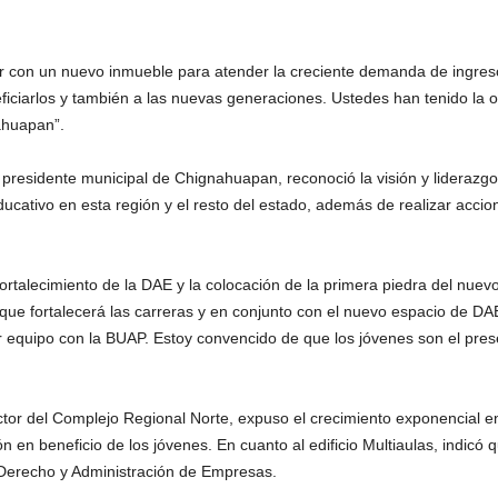
ar con un nuevo inmueble para atender la creciente demanda de ingres
iciarlos y también a las nuevas generaciones. Ustedes han tenido la 
ahuapan”.
presidente municipal de Chignahuapan, reconoció la visión y liderazgo 
 educativo en esta región y el resto del estado, además de realizar accio
rtalecimiento de la DAE y la colocación de la primera piedra del nuev
ue fortalecerá las carreras y en conjunto con el nuevo espacio de DAE
 equipo con la BUAP. Estoy convencido de que los jóvenes son el prese
ctor del Complejo Regional Norte, expuso el crecimiento exponencial en
ción en beneficio de los jóvenes. En cuanto al edificio Multiaulas, indicó
, Derecho y Administración de Empresas.