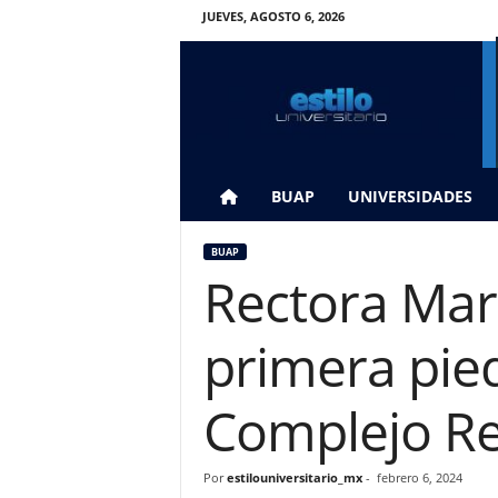
JUEVES, AGOSTO 6, 2026
E
s
t
i
l
o
U
BUAP
UNIVERSIDADES
n
i
BUAP
v
Rectora Marí
e
r
s
primera pied
i
t
a
Complejo Re
r
i
o
Por
estilouniversitario_mx
-
febrero 6, 2024