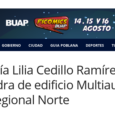
GOBIERNO
CIUDAD
GUIA POBLANA
DEPORTES
T
a Lilia Cedillo Ramír
ra de edificio Multiau
gional Norte