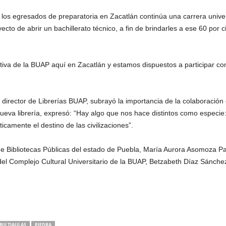
e los egresados de preparatoria en Zacatlán continúa una carrera univer
cto de abrir un bachillerato técnico, a fin de brindarles a ese 60 por 
iva de la BUAP aquí en Zacatlán y estamos dispuestos a participar con
director de Librerías BUAP, subrayó la importancia de la colaboración e
ueva librería, expresó: “Hay algo que nos hace distintos como especie: 
ticamente el destino de las civilizaciones”.
de Bibliotecas Públicas del estado de Puebla, María Aurora Asomoza Pala
 del Complejo Cultural Universitario de la BUAP, Betzabeth Díaz Sánche
MULTIAULAS
PIEDRA