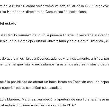
rte de la BUAP: Ricardo Valderrama Valdez, titular de la DAE; Jorge Av
arcía Hernández, directora de Comunicación Institucional.
del estado
ilia Cedillo Ramírez inauguró la primera librería universitaria al inter
ebla -en el Complejo Cultural Universitario y en el Centro Histórico-, 
s de acercar los libros a jóvenes, adultos y, principalmente, a niños, par
ento en el que más lo necesitamos; si estamos alegres, tristes o depri
ció la posibilidad de ofertar un bachillerato en Zacatlán con una espec
io superior pocos continúan sus estudios.
Luis Márquez Martínez, agradeció la apertura de una librería en ese mun
ó abierto a continuar esta vinculación con la BUAP.