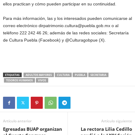
ellos practican y cómo pueden participar en su continuidad.
Para más información, las y los interesados pueden comunicarse al
correo electrónico dirpatrimonio.cultura@puebla.gob.mx o al
teléfono 222 242 46 26; además de las redes sociales: Secretaría
de Cultura Puebla (Facebook) y @Culturagobpue (X).
ETIQUETAS
ADULTOS MAYORES
CULTURA
PUEBLA
SECRETARIA
TESOROS HUMANOS
VIVOS
Artículo anterior
Artículo siguiente
Egresadas BUAP organizan
La rectora Lilia Cedillo