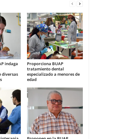
AP indaga
Proporciona BUAP
tratamiento dental
e diversas
especializado a menores de
s
edad
sioterapia
Proponen en la BUAP