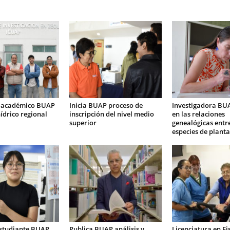
 académico BUAP
Inicia BUAP proceso de
Investigadora BU
ídrico regional
inscripción del nivel medio
en las relaciones
superior
genealógicas entr
especies de planta
studiante BUAP
Publica BUAP análisis y
Licenciatura en Fi