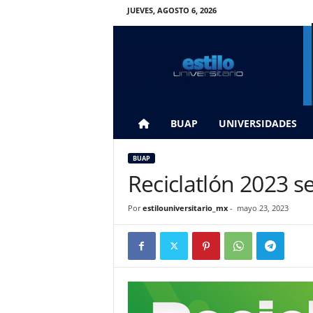
JUEVES, AGOSTO 6, 2026
E
s
t
i
l
o
U
BUAP
UNIVERSIDADES
n
i
BUAP
v
Reciclatlón 2023 s
e
r
Por
estilouniversitario_mx
-
mayo 23, 2023
s
i
t
a
r
i
o