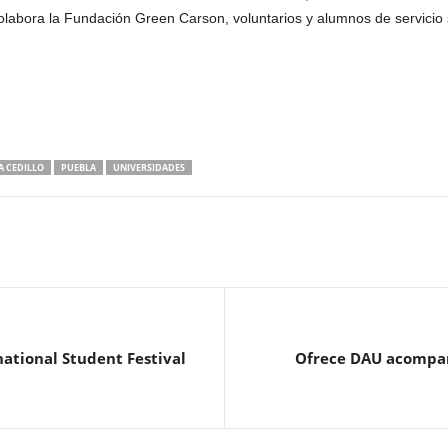
olabora la Fundación Green Carson, voluntarios y alumnos de servicio 
IA CEDILLO
PUEBLA
UNIVERSIDADES
ational Student Festival
Ofrece DAU acompañ