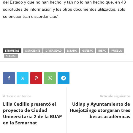
del Estado y que no han hecho, y tan no lo han hecho que, en 43
solicitudes de información y los otros documentos utilizados, solo
se encuentran discordancias”.
ETIQUETAS
DEFICIENTE
DIVERSIDAD
ESTADO
GENERO
IBERO
PUEBLA
SEXUAL
Artículo anterior
Artículo siguiente
Lilia Cedillo presentó el
Udlap y Ayuntamiento de
proyecto de Ciudad
Huejotzingo otorgarán tres
Universitaria 2 de la BUAP
becas académicas
en la Semarnat