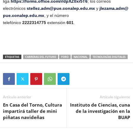
liga
https://forms.office.com/r/dpXZ0xr5T6
; los correos
electrónicos
stellez.adm@pue.conalep.edu.mx
y
jlezama.adm@
pue.conalep.edu.mx
, y el número
telefónico
2222314775
extensión
601
.
ETIQUETAS
CARRERAS DEL FUTURO
FORO
NACIONAL
TECNOLOGÍAS DIGITALES
Artículo anterior
Artículo siguiente
En Casa del Torno, Cultura
Instituto de Ciencias, cuna
impartirá taller de mini
de la investigación en la
piñatas navideñas
BUAP