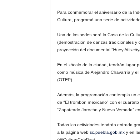
Para conmemorar el aniversario de la Ind
Cultura, programó una serie de actividades
Una de las sedes será la Casa de la Cult
(demostración de danzas tradicionales y 
proyección del documental “Huey Atlixcáyo
En el zócalo de la ciudad, tendrán lugar p
como música de Alejandro Chavarría y el
(OTEP).
Además, la programación contempla un co
de “El trombón mexicano” con el cuartet
“Zapateado Jarocho y Nueva Versada” en 
Todas las actividades tendrán entrada gra
a la página web
sc.puebla.gob.mx
y en la
(@CulturaGobPue).