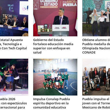
Estatal Apuesta
Gobierno del Estado
Obtiene alumno d
a, Tecnología e
fortalece educación media
Puebla medalla de
 Con Tech Capital
superior con enfoque en
Olimpiada Nacion
salud
CONADE
uebla 2026
Impulsa Conalep Puebla
Puebla impulsa el
 con espectáculos
espíritu deportivo en la
joven con el Torn
nternacional para
comunidad educativa
Mexicano de Robó