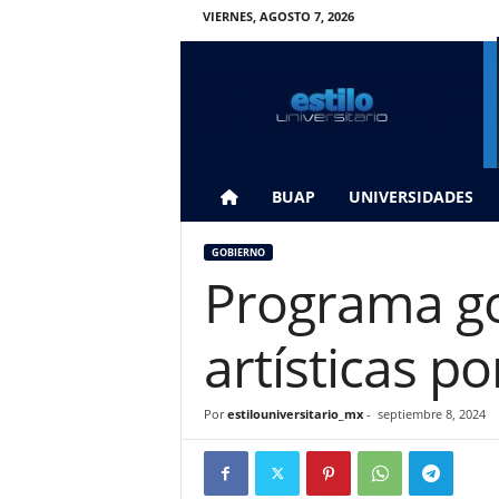
VIERNES, AGOSTO 7, 2026
E
s
t
i
l
o
U
BUAP
UNIVERSIDADES
n
i
GOBIERNO
v
Programa go
e
r
s
artísticas po
i
t
a
Por
estilouniversitario_mx
-
septiembre 8, 2024
r
i
o