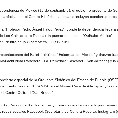
ependencia de México (16 de septiembre), el gobierno presente de Ser
 artísticas en el Centro Histórico, las cuales incluyen conciertos, pres
ura “Profesor Pedro Ángel Palou Pérez”, donde la dependencia llevará 
de Los Chinacos de Puebla); la puesta en escena “Quihubo México”, d
tl” dentro de la Cinemateca “Luis Buñuel”.
resentaciones del Ballet Folklórico “Estampas de México” y danzas trad
 Mariachi Alma Ranchera, “La Tremenda Cascabel” (Son Jarocho) y la 
ncierto especial de la Orquesta Sinfónica del Estado de Puebla (OSE
o de trombones del CECAMBA, en el Museo Casa de Alfeñique; y las da
el Centro Cultural “San Roque”.
tuita. Para consultar las fechas y horarios detallados de la programaci
s redes sociales Facebook (Secretaría de Cultura Puebla), Instagram 