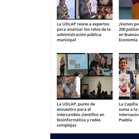
La UDLAP reúne a expertos
¡Vamos po
para analizar los retos de la
200 pobla
administración pública
en Buenas
municipal
Economía S
La UDLAP, punto de
La Capilla
encuentro para el
suma a la 
intercambio científico en
Internacio
bioinformática y redes
Puebla
complejas