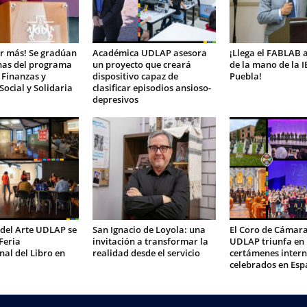
r más! Se gradúan
Académica UDLAP asesora
¡Llega el FABLAB 
nas del programa
un proyecto que creará
de la mano de la 
 Finanzas y
dispositivo capaz de
Puebla!
ocial y Solidaria
clasificar episodios ansioso-
depresivos
 del Arte UDLAP se
San Ignacio de Loyola: una
El Coro de Cámara
Feria
invitación a transformar la
UDLAP triunfa en
nal del Libro en
realidad desde el servicio
certámenes intern
celebrados en Es