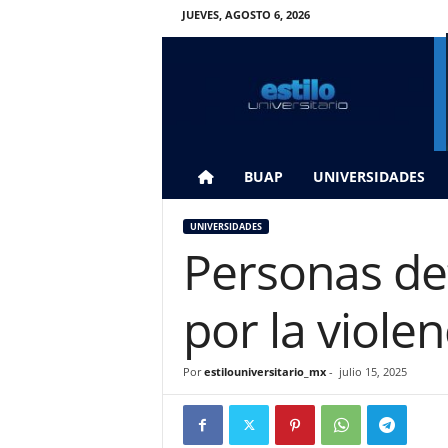
JUEVES, AGOSTO 6, 2026
E
s
t
i
l
o
U
BUAP
UNIVERSIDADES
n
i
UNIVERSIDADES
v
Personas def
e
r
s
por la violen
i
t
a
Por
estilouniversitario_mx
-
julio 15, 2025
r
i
o