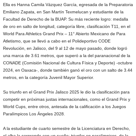
Ella es Hanna Camila Vázquez García, egresada de la Preparatoria
Emiliano Zapata, en San Martín Texmelucan y estudiante de la
Facultad de Derecho de la BUAP. Su más reciente logro: medalla
de oro en salto de longitud, categoría libre, clasificación T11, en el
World Para Athletics Grand Prix – 11° Abierto Mexicano de Para
Atletismo, que se llevó a cabo en el Polideportivo CODE
Revolución, en Jalisco, del 9 al 12 de mayo pasado, donde logró
una marca de 3.61 metros, que superó a la del paranacional de la
CONADE (Comisión Nacional de Cultura Física y Deporte) -octubre
2024, en Oaxaca-, donde también ganó el oro con un salto de 3.44
metros, en la categoría Juvenil Mayor Superior.
Su triunfo en el Grand Prix Jalisco 2025 le dio la clasificación para
competir en próximas justas internacionales, como el Grand Prix y
World Cups, entre otros, antesala de la calificación a los Juegos
Paralímpicos Los Ángeles 2028.
A la estudiante de cuarto semestre de la Licenciatura en Derecho,
el alba la sorprende con un sueño: triunfar en paralímpicos, de la