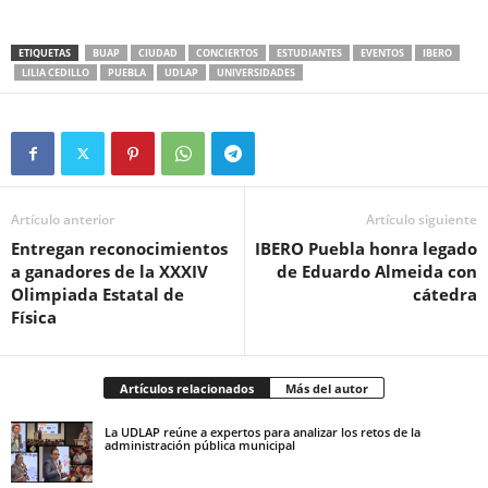
ETIQUETAS
BUAP
CIUDAD
CONCIERTOS
ESTUDIANTES
EVENTOS
IBERO
LILIA CEDILLO
PUEBLA
UDLAP
UNIVERSIDADES
Artículo anterior
Artículo siguiente
Entregan reconocimientos
IBERO Puebla honra legado
a ganadores de la XXXIV
de Eduardo Almeida con
Olimpiada Estatal de
cátedra
Física
Artículos relacionados
Más del autor
La UDLAP reúne a expertos para analizar los retos de la
administración pública municipal