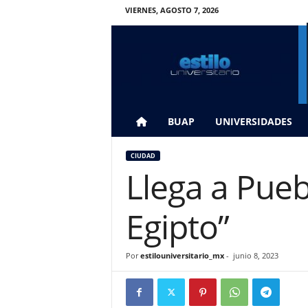
VIERNES, AGOSTO 7, 2026
E
s
t
i
l
o
U
BUAP
UNIVERSIDADES
n
i
CIUDAD
v
Llega a Pueb
e
r
s
Egipto”
i
t
a
Por
estilouniversitario_mx
-
junio 8, 2023
r
i
o