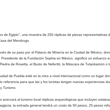
ros de Egipto”; una muestra de 250 réplicas de piezas representativas d
Casa del Mendrugo.
spués de su paso por el Palacio de Minería en la Ciudad de México, don
, Presidente de la Fundación Sophia en México, significó un esfuerzo ex
 Piedra de Rosetta, el Busto de Nefertiti, la Máscara de Tutankamón o
udad de Puebla esté en la mira a nivel internacional como un lugar donde
de referencia para que las y los turistas tengan nuevas experiencias dur
y Turismo.
cercará al turismo local réplicas arqueológicas que incluyen estatuas
a egipcia; la entrada general tendrá un costo de 50 pesos, 25 pesos niñ