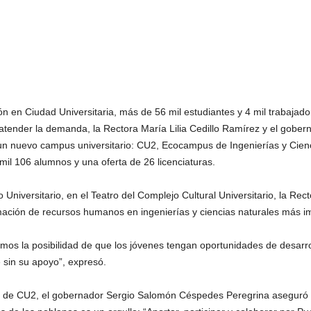
ón en Ciudad Universitaria, más de 56 mil estudiantes y 4 mil trabajad
ra atender la demanda, la Rectora María Lilia Cedillo Ramírez y el go
un nuevo campus universitario: CU2, Ecocampus de Ingenierías y Cienci
il 106 alumnos y una oferta de 26 licenciaturas.
Universitario, en el Teatro del Complejo Cultural Universitario, la Rect
ación de recursos humanos en ingenierías y ciencias naturales más imp
imos la posibilidad de que los jóvenes tengan oportunidades de desarroll
 sin su apoyo”, expresó.
ción de CU2, el gobernador Sergio Salomón Céspedes Peregrina aseguró 