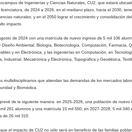
Ecocampus de Ingenierías y Ciencias Naturales, CU2, que estará ubicad
licenciatura, de 2024 a 2026; en el mediano plazo, hacia el 2030, tener
iencias naturales; y en el 2050 lograr el crecimiento y consolidación d
lto impacto.
agosto de 2024 con una matrícula de nuevo ingreso de 5 mil 106 alumno
y Diseño Ambiental, Biología, Biotecnología, Computación, Farmacia,
ables y en Electrónica; y las ingenierías en Computación, en Tecnolog
a, Industrial, Mecatrónica y Electrónica, Topográfica y Geodésica, Text
s multidisciplinarios que atiendan las demandas de los mercados labor
guridad y Biomédica.
e prevé de la siguiente manera: en 2025-2026, una población de nuevo 
 mil 261 alumnos y una matrícula 15 mil 550; en 2027-2028, 5 mil 340 e
a de 26 mil 310.
ó que el impacto de CU2 no sólo será en beneficio de las familias pobl