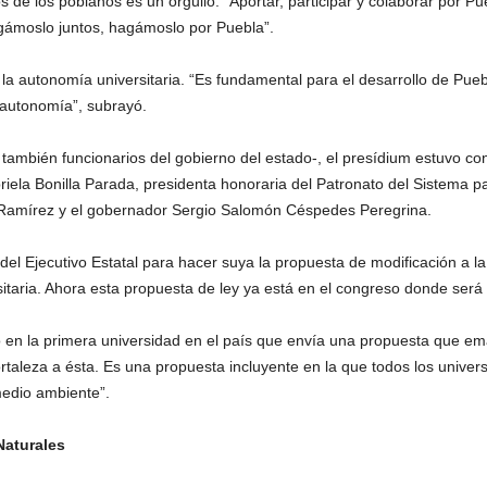
jos de los poblanos es un orgullo: “Aportar, participar y colaborar por P
ámoslo juntos, hagámoslo por Puebla”.
 la autonomía universitaria. “Es fundamental para el desarrollo de Pueb
 autonomía”, subrayó.
 también funcionarios del gobierno del estado-, el presídium estuvo co
la Bonilla Parada, presidenta honoraria del Patronato del Sistema para
o Ramírez y el gobernador Sergio Salomón Céspedes Peregrina.
o del Ejecutivo Estatal para hacer suya la propuesta de modificación a 
itaria. Ahora esta propuesta de ley ya está en el congreso donde será 
 en la primera universidad en el país que envía una propuesta que ema
rtaleza a ésta. Es una propuesta incluyente en la que todos los univer
medio ambiente”.
Naturales