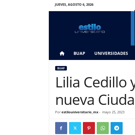
JUEVES, AGOSTO 6, 2026
E
s
t
i
l
o
U
BUAP
UNIVERSIDADES
n
i
BUAP
v
Lilia Cedill
e
r
s
nueva Ciudad
i
t
a
Por
estilouniversitario_mx
-
mayo 25, 2023
r
i
o