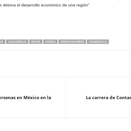
 detona el desarrollo económico de una región”.
US
LILIA CEDILLO
NUEVA
PUEBLA
SERGIO SALOMON
VALSEQUILLO
ersonas en México en la
La carrera de Conta