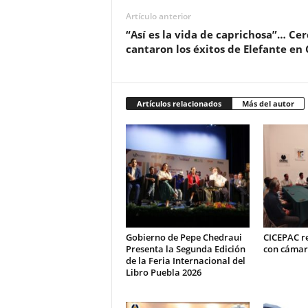
Artículo anterior
“Así es la vida de caprichosa”… Cer
cantaron los éxitos de Elefante en
Artículos relacionados
Más del autor
Gobierno de Pepe Chedraui
CICEPAC r
Presenta la Segunda Edición
con cámar
de la Feria Internacional del
Libro Puebla 2026