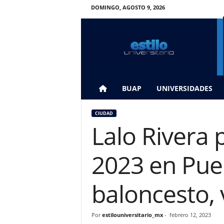
DOMINGO, AGOSTO 9, 2026
E
s
t
i
l
o
U
BUAP
UNIVERSIDADES
n
i
CIUDAD
v
Lalo Rivera 
e
r
s
2023 en Pueb
i
t
a
baloncesto, 
r
i
o
Por
estilouniversitario_mx
-
febrero 12, 2023