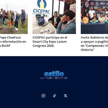
Pepe Chedraui
CICEPAC participa en el
Invita Gobierno d
 reforestación en
Smart City Expo Latam
a apoyar a pugilis
s BUAP
Congress 2026.
en “Campeones: H
Historia”