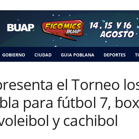
GOBIERNO
CIUDAD
GUIA POBLANA
DEPORTES
T
presenta el Torneo lo
la para fútbol 7, box
voleibol y cachibol