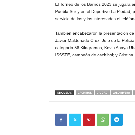
El Torneo de los Barrios 2023 se jugará e
Puebla Sur y en el Deportivo La Piedad, p
servicio de las y los interesados el teléf
También encabezaron la presentación de e
Javier Maldonado Cruz, Jefe de la Policí
categoría 56 Kilogramos; Kevin Anaya Ub
ISSSTE, campeón de cachibol; y Cristin
ETIQUETAS
CACHIBOL
CIUDAD
LALO RIVERA