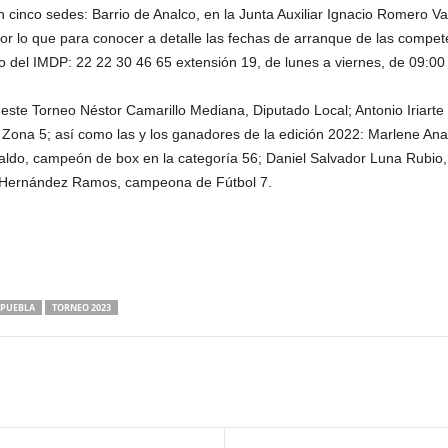
n cinco sedes: Barrio de Analco, en la Junta Auxiliar Ignacio Romero V
or lo que para conocer a detalle las fechas de arranque de las compet
ono del IMDP: 22 22 30 46 65 extensión 19, de lunes a viernes, de 09:00
ste Torneo Néstor Camarillo Mediana, Diputado Local; Antonio Iriarte 
a Zona 5; así como las y los ganadores de la edición 2022: Marlene A
aldo, campeón de box en la categoría 56; Daniel Salvador Luna Rubio,
a Hernández Ramos, campeona de Fútbol 7.
PUEBLA
TORNEO 2023