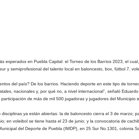
ás esperados en Puebla Capital: el Torneo de los Barrios 2023, el cual
ur y semiprofesional del talento local en baloncesto, box, fútbol 7, vole
lentos del país? De los barrios. Haciendo deporte en este tipo de torn
tales, nacionales y, por qué no, a nivel internacional”, señaló Eduard
 participación de más de mil 500 jugadoras y jugadores del Municipio 
disciplinas ya están abiertas: la de baloncesto cierra el 3 de marzo; pa
nio; en voleibol se tiene hasta el 23 de junio; y la convocatoria de cachib
to Municipal del Deporte de Puebla (IMDP), en 25 Sur No.1301, colonia 