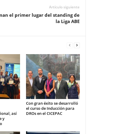
Artículo siguiente
an el primer lugar del standing de
la Liga ABE
Con gran éxito se desarrolló
el curso de Inducción para
ional, así
DROs en el CICEPAC
e y
ño