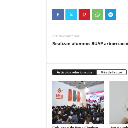
Artículo anterior
Realizan alumnos BUAP arborizaci
Artículos relacionados
Más del autor
Gobierno de Pepe Chedraui
Uso de cel