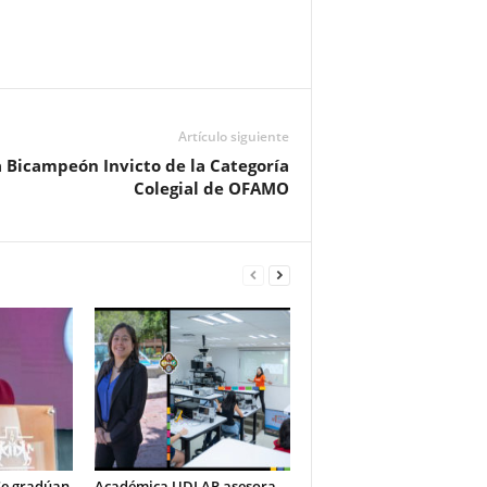
Artículo siguiente
 Bicampeón Invicto de la Categoría
Colegial de OFAMO
Se gradúan
Académica UDLAP asesora