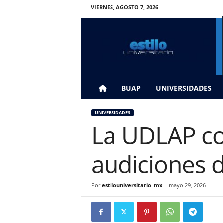
VIERNES, AGOSTO 7, 2026
E
s
t
i
l
o
U
BUAP
UNIVERSIDADES
n
i
UNIVERSIDADES
v
La UDLAP co
e
r
s
audiciones d
i
t
a
Por
estilouniversitario_mx
-
mayo 29, 2026
r
i
o