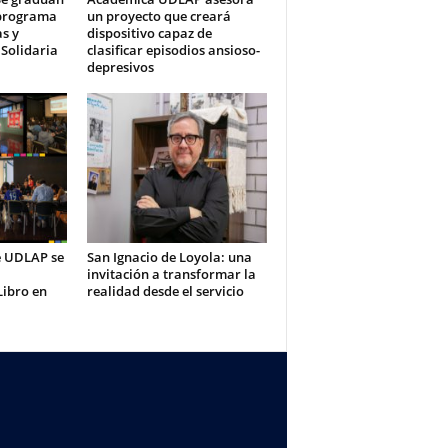
 programa
un proyecto que creará
s y
dispositivo capaz de
 Solidaria
clasificar episodios ansioso-
depresivos
te UDLAP se
San Ignacio de Loyola: una
invitación a transformar la
Libro en
realidad desde el servicio