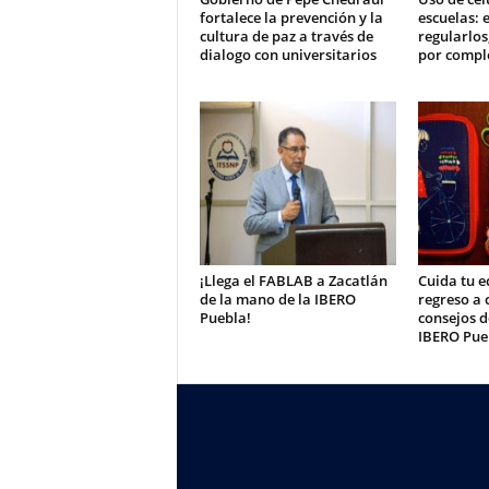
fortalece la prevención y la
escuelas: e
cultura de paz a través de
regularlos
dialogo con universitarios
por compl
¡Llega el FABLAB a Zacatlán
Cuida tu e
de la mano de la IBERO
regreso a 
Puebla!
consejos 
IBERO Pue