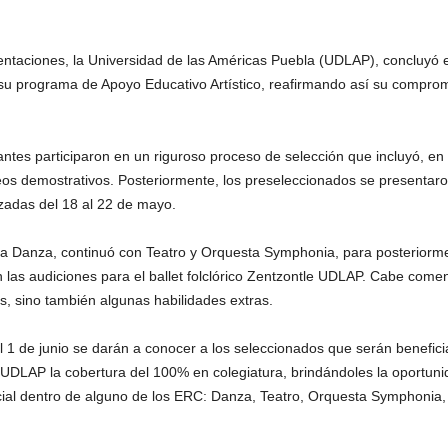
taciones, la Universidad de las Américas Puebla (UDLAP), concluyó e
su programa de Apoyo Educativo Artístico, reafirmando así su compromi
antes participaron en un riguroso proceso de selección que incluyó, en
videos demostrativos. Posteriormente, los preseleccionados se presenta
izadas del 18 al 22 de mayo.
ara Danza, continuó con Teatro y Orquesta Symphonia, para posteriormen
las audiciones para el ballet folclórico Zentzontle UDLAP. Cabe comen
tes, sino también algunas habilidades extras.
l 1 de junio se darán a conocer a los seleccionados que serán benefici
la UDLAP la cobertura del 100% en colegiatura, brindándoles la oportun
ncial dentro de alguno de los ERC: Danza, Teatro, Orquesta Symphonia