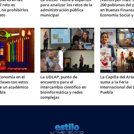
l reto es
para analizar los retos de la
200 poblanas del
, no prohibirlos
administración pública
en Buenas Finanza
eto
municipal
Economía Social y
conomía en el
La UDLAP, punto de
La Capilla del Ar
clases con estos
encuentro para el
suma a la Feria
de un académico
intercambio científico en
Internacional del 
bla
bioinformática y redes
Puebla
complejas