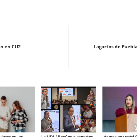
ón en CU2
Lagartos de Puebla
ulares en las
La UDLAP reúne a expertos
¡Vamos por más! 