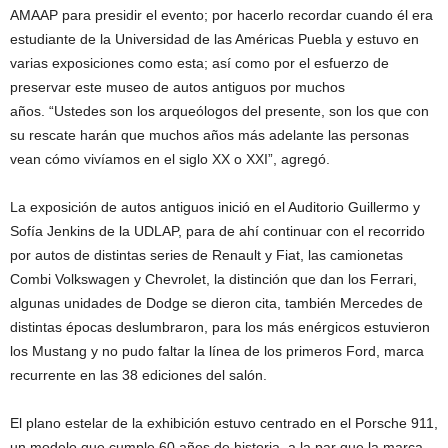
AMAAP para presidir el evento; por hacerlo recordar cuando él era
estudiante de la Universidad de las Américas Puebla y estuvo en
varias exposiciones como esta; así como por el esfuerzo de
preservar este museo de autos antiguos por muchos
años. “Ustedes son los arqueólogos del presente, son los que con
su rescate harán que muchos años más adelante las personas
vean cómo vivíamos en el siglo XX o XXI”, agregó.
La exposición de autos antiguos inició en el Auditorio Guillermo y
Sofía Jenkins de la UDLAP, para de ahí continuar con el recorrido
por autos de distintas series de Renault y Fiat, las camionetas
Combi Volkswagen y Chevrolet, la distinción que dan los Ferrari,
algunas unidades de Dodge se dieron cita, también Mercedes de
distintas épocas deslumbraron, para los más enérgicos estuvieron
los Mustang y no pudo faltar la línea de los primeros Ford, marca
recurrente en las 38 ediciones del salón.
El plano estelar de la exhibición estuvo centrado en el Porsche 911,
un modelo que cumple 60 años de historia, a la par que la marca