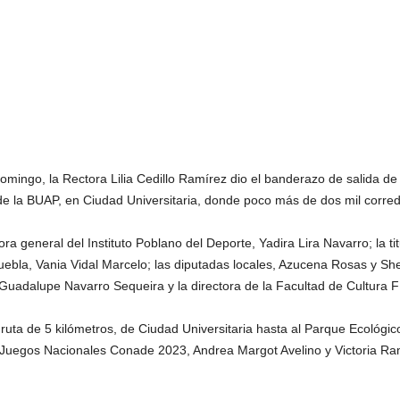
mingo, la Rectora Lilia Cedillo Ramírez dio el banderazo de salida de 
 de la BUAP, en Ciudad Universitaria, donde poco más de dos mil corred
ora general del Instituto Poblano del Deporte, Yadira Lira Navarro; la tit
bla, Vania Vidal Marcelo; las diputadas locales, Azucena Rosas y She
Guadalupe Navarro Sequeira y la directora de la Facultad de Cultura F
la ruta de 5 kilómetros, de Ciudad Universitaria hasta al Parque Ecológ
 Juegos Nacionales Conade 2023, Andrea Margot Avelino y Victoria R