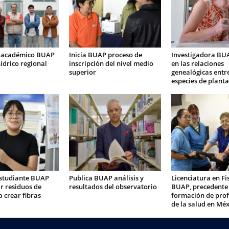
 académico BUAP
Inicia BUAP proceso de
Investigadora BU
ídrico regional
inscripción del nivel medio
en las relaciones
superior
genealógicas entr
especies de planta
studiante BUAP
Publica BUAP análisis y
Licenciatura en Fi
r residuos de
resultados del observatorio
BUAP, precedente 
 crear fibras
formación de prof
de la salud en Méx