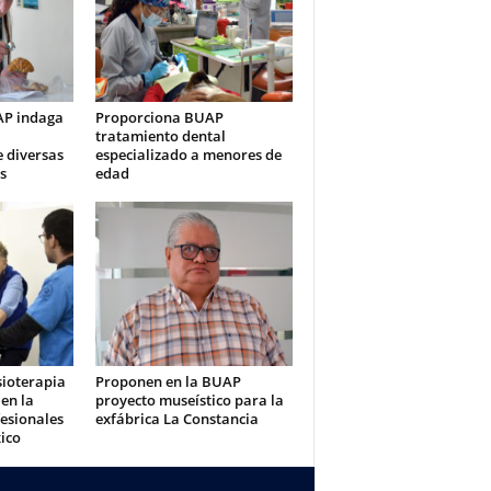
AP indaga
Proporciona BUAP
tratamiento dental
e diversas
especializado a menores de
s
edad
sioterapia
Proponen en la BUAP
en la
proyecto museístico para la
esionales
exfábrica La Constancia
ico