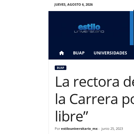
JUEVES, AGOSTO 6, 2026
E
s
t
i
l
o
U
BUAP
UNIVERSIDADES
n
i
BUAP
v
La rectora de
e
r
s
la Carrera p
i
t
a
libre”
r
i
o
Por
estilouniversitario_mx
-
junio 25, 2023