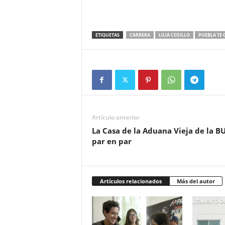
ETIQUETAS
CARRERA
LILIA CEDILLO
PUEBLA TE 
Artículo anterior
La Casa de la Aduana Vieja de la B
par en par
Artículos relacionados
Más del autor