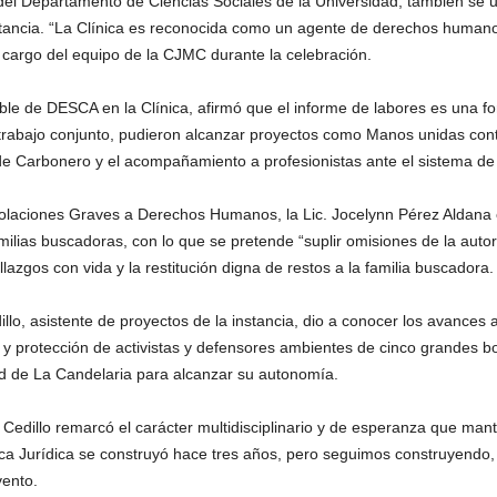
del Departamento de Ciencias Sociales de la Universidad, también se un
tancia. “La Clínica es reconocida como un agente de derechos humanos 
cargo del equipo de la CJMC durante la celebración.
ble de DESCA en la Clínica, afirmó que el informe de labores es una f
abajo conjunto, pudieron alcanzar proyectos como Manos unidas contra
e Carbonero y el acompañamiento a profesionistas ante el sistema de c
Violaciones Graves a Derechos Humanos, la Lic. Jocelynn Pérez Aldana
ilias buscadoras, con lo que se pretende “suplir omisiones de la aut
azgos con vida y la restitución digna de restos a la familia buscadora.
llo, asistente de proyectos de la instancia, dio a conocer los avances 
y protección de activistas y defensores ambientes de cinco grandes 
 de La Candelaria para alcanzar su autonomía.
Cedillo remarcó el carácter multidisciplinario y de esperanza que manti
ínica Jurídica se construyó hace tres años, pero seguimos construyendo,
vento.