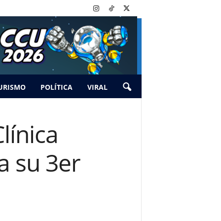
URISMO
POLÍTICA
VIRAL
línica
a su 3er