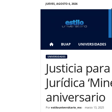
JUEVES, AGOSTO 6, 2026
E
s
t
i
l
o
U
BUAP
UNIVERSIDADES
n
i
UNIVERSIDADES
v
Justicia para
e
r
s
Jurídica ‘Mi
i
t
a
aniversario
r
i
o
Por
estilouniversitario_mx
-
marzo 13, 2025