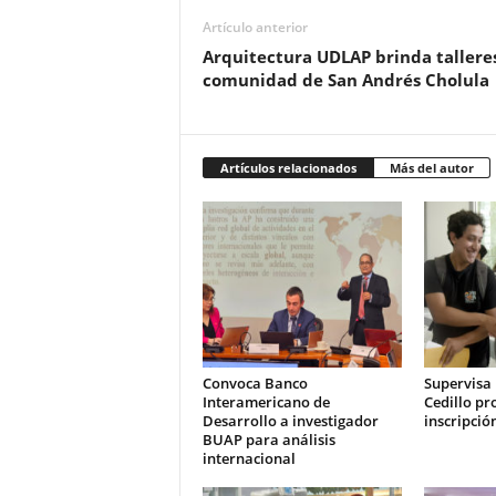
Artículo anterior
Arquitectura UDLAP brinda talleres
comunidad de San Andrés Cholula
Artículos relacionados
Más del autor
Convoca Banco
Supervisa 
Interamericano de
Cedillo pr
Desarrollo a investigador
inscripció
BUAP para análisis
internacional