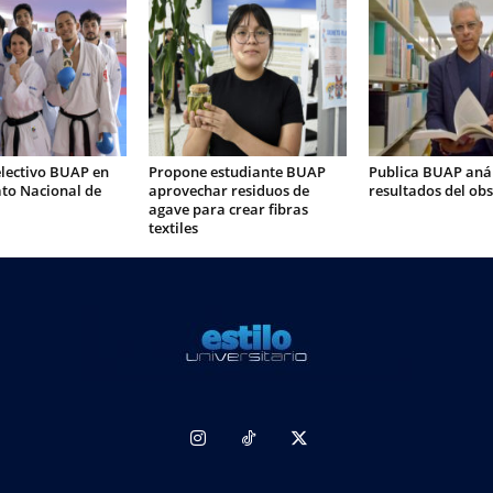
electivo BUAP en
Propone estudiante BUAP
Publica BUAP anál
o Nacional de
aprovechar residuos de
resultados del ob
agave para crear fibras
textiles