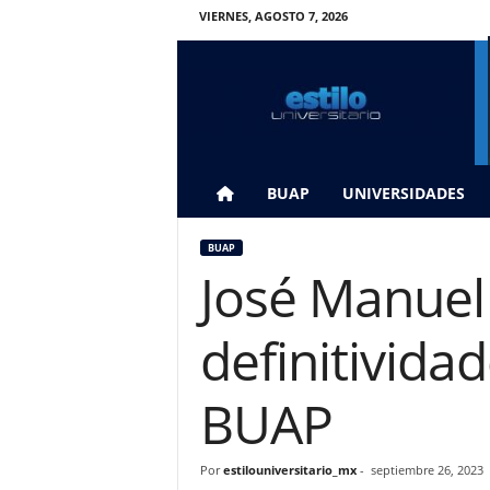
VIERNES, AGOSTO 7, 2026
E
s
t
i
l
o
U
BUAP
UNIVERSIDADES
n
i
BUAP
v
José Manuel
e
r
s
definitivida
i
t
a
BUAP
r
i
o
Por
estilouniversitario_mx
-
septiembre 26, 2023