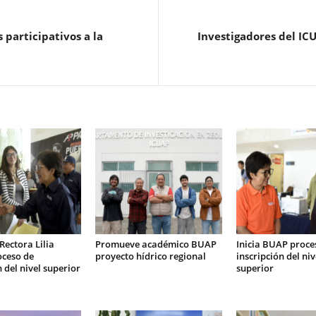
 participativos a la
Investigadores del IC
Rectora Lilia
Promueve académico BUAP
Inicia BUAP proce
oceso de
proyecto hídrico regional
inscripción del ni
n del nivel superior
superior