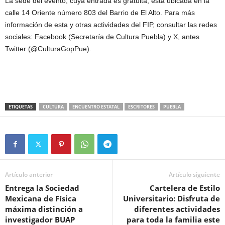
La sede del evento, cuya entrada es gratuita, está ubicada en la
calle 14 Oriente número 803 del Barrio de El Alto. Para más
información de esta y otras actividades del FIP, consultar las redes
sociales: Facebook (Secretaría de Cultura Puebla) y X, antes
Twitter (@CulturaGopPue).
ETIQUETAS
CULTURA
ENCUENTRO ESTATAL
ESCRITORES
PUEBLA
Artículo anterior
Artículo siguiente
Entrega la Sociedad
Cartelera de Estilo
Mexicana de Física
Universitario: Disfruta de
máxima distinción a
diferentes actividades
investigador BUAP
para toda la familia este