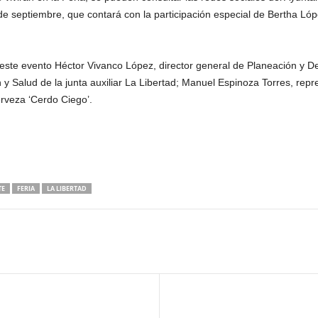
de septiembre, que contará con la participación especial de Bertha Ló
ste evento Héctor Vivanco López, director general de Planeación y Des
Salud de la junta auxiliar La Libertad; Manuel Espinoza Torres, repre
rveza ‘Cerdo Ciego’.
TE
FERIA
LA LIBERTAD