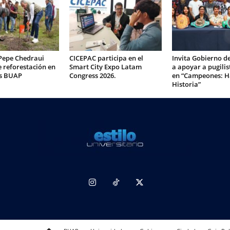
Pepe Chedraui
CICEPAC participa en el
Invita Gobierno d
 reforestación en
Smart City Expo Latam
a apoyar a pugilis
s BUAP
Congress 2026.
en “Campeones: H
Historia”