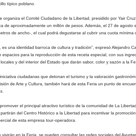
illo típico poblano.
que organiza el Comité Ciudadano de la Libertad, presidido por Yair Cru
ca de aproximadamente un millón de pesos. Además, el 27 de agosto s
metros de ancho-, el cual podrá degustarse al cubrir una cuota mínima d
o, es una identidad barroca de cultura y tradición”, expresó Alejandro
 espacios para la reproducción de esta receta especial, con sus ingredi
locales y del interior del Estado que darán sabor, color y sazón a la F
iciativa ciudadanas que detonan el turismo y la valoración gastronóm
ión de Arte y Cultura, también hará de esta Feria un punto de encuent
s.
 promover el principal atractivo turístico de la comunidad de La Liberta
rtirán del Centro Histórico a la Libertad para incentivar la promoción
mercial de esta empresa tour-operadora.
vivirán en la Feria, se pueden consultar las redes sociales del Ayunta