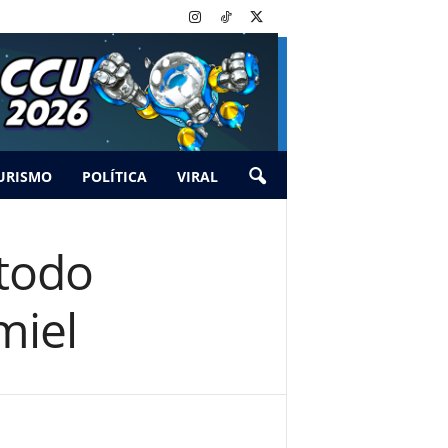
URISMO
POLÍTICA
VIRAL
todo
miel