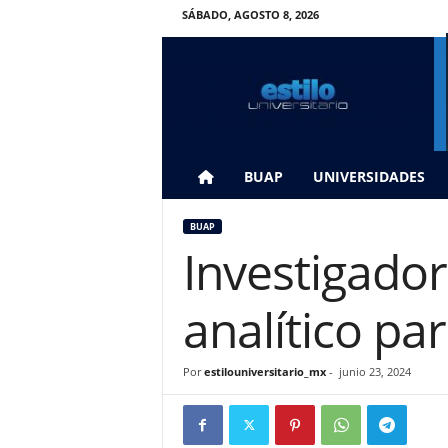
SÁBADO, AGOSTO 8, 2026
E
s
t
i
l
o
U
BUAP
UNIVERSIDADES
n
i
BUAP
v
Investigado
e
r
s
analítico pa
i
t
a
Por
estilouniversitario_mx
-
junio 23, 2024
r
i
o