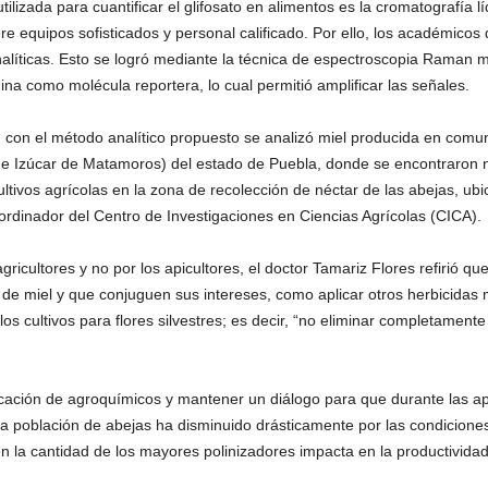
 utilizada para cuantificar el glifosato en alimentos es la cromatografí
e equipos sofisticados y personal calificado. Por ello, los académicos
nalíticas. Esto se logró mediante la técnica de espectroscopia Raman 
mina como molécula reportera, lo cual permitió amplificar las señales.
 con el método analítico propuesto se analizó miel producida en comuni
 e Izúcar de Matamoros) del estado de Puebla, donde se encontraron ni
tivos agrícolas en la zona de recolección de néctar de las abejas, ubi
oordinador del Centro de Investigaciones en Ciencias Agrícolas (CICA).
agricultores y no por los apicultores, el doctor Tamariz Flores refirió q
 de miel y que conjuguen sus intereses, como aplicar otros herbicidas
los cultivos para flores silvestres; es decir, “no eliminar completament
licación de agroquímicos y mantener un diálogo para que durante las 
 la población de abejas ha disminuido drásticamente por las condicion
 en la cantidad de los mayores polinizadores impacta en la productividad 