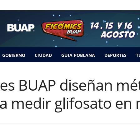
GOBIERNO
CIUDAD
GUIA POBLANA
DEPORTES
T
res BUAP diseñan mé
ra medir glifosato en 