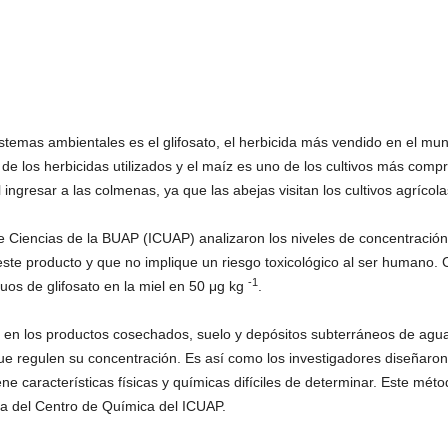
temas ambientales es el glifosato, el herbicida más vendido en el mun
 de los herbicidas utilizados y el maíz es uno de los cultivos más comp
ingresar a las colmenas, ya que las abejas visitan los cultivos agrícol
de Ciencias de la BUAP (ICUAP) analizaron los niveles de concentración 
 este producto y que no implique un riesgo toxicológico al ser humano
-1
uos de glifosato en la miel en 50 μg kg
.
e en los productos cosechados, suelo y depósitos subterráneos de agu
ue regulen su concentración. Es así como los investigadores diseñaron
ne características físicas y químicas difíciles de determinar. Este métod
ra del Centro de Química del ICUAP.