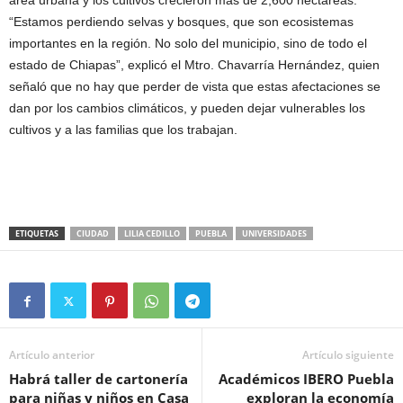
área urbana y los cultivos crecieron más de 2,600 hectáreas.
“Estamos perdiendo selvas y bosques, que son ecosistemas
importantes en la región. No solo del municipio, sino de todo el
estado de Chiapas”, explicó el Mtro. Chavarría Hernández, quien
señaló que no hay que perder de vista que estas afectaciones se
dan por los cambios climáticos, y pueden dejar vulnerables los
cultivos y a las familias que los trabajan.
ETIQUETAS
CIUDAD
LILIA CEDILLO
PUEBLA
UNIVERSIDADES
Artículo anterior
Artículo siguiente
Habrá taller de cartonería
Académicos IBERO Puebla
para niñas y niños en Casa
exploran la economía