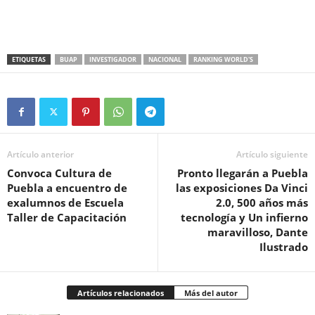
ETIQUETAS
BUAP
INVESTIGADOR
NACIONAL
RANKING WORLD'S
Artículo anterior
Artículo siguiente
Convoca Cultura de
Pronto llegarán a Puebla
Puebla a encuentro de
las exposiciones Da Vinci
exalumnos de Escuela
2.0, 500 años más
Taller de Capacitación
tecnología y Un infierno
maravilloso, Dante
Ilustrado
Artículos relacionados
Más del autor