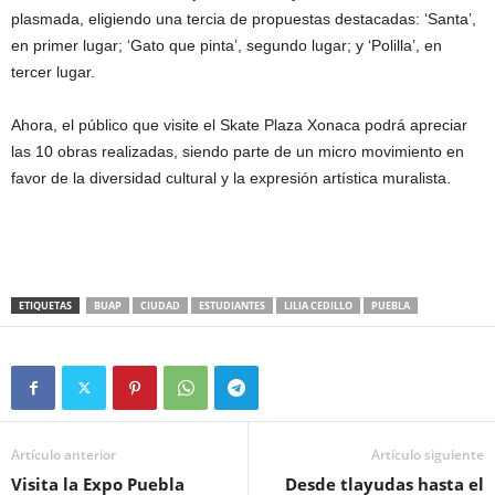
plasmada, eligiendo una tercia de propuestas destacadas: ‘Santa’,
en primer lugar; ‘Gato que pinta’, segundo lugar; y ‘Polilla’, en
tercer lugar.
Ahora, el público que visite el Skate Plaza Xonaca podrá apreciar
las 10 obras realizadas, siendo parte de un micro movimiento en
favor de la diversidad cultural y la expresión artística muralista.
ETIQUETAS
BUAP
CIUDAD
ESTUDIANTES
LILIA CEDILLO
PUEBLA
Artículo anterior
Artículo siguiente
Visita la Expo Puebla
Desde tlayudas hasta el