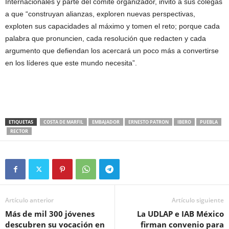
Internacionales y parte del comité organizador, invitó a sus colegas
a que “construyan alianzas, exploren nuevas perspectivas,
exploten sus capacidades al máximo y tomen el reto; porque cada
palabra que pronuncien, cada resolución que redacten y cada
argumento que defiendan los acercará un poco más a convertirse
en los líderes que este mundo necesita”.
ETIQUETAS
COSTA DE MARFIL
EMBAJADOR
ERNESTO PATRON
IBERO
PUEBLA
RECTOR
Artículo anterior
Artículo siguiente
Más de mil 300 jóvenes
La UDLAP e IAB México
descubren su vocación en
firman convenio para