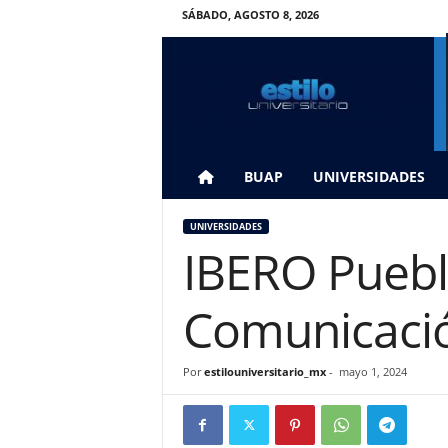
SÁBADO, AGOSTO 8, 2026
E
s
t
i
l
o
U
BUAP
UNIVERSIDADES
n
i
UNIVERSIDADES
v
IBERO Puebla
e
r
s
Comunicaci
i
t
a
Por
estilouniversitario_mx
-
mayo 1, 2024
r
i
o