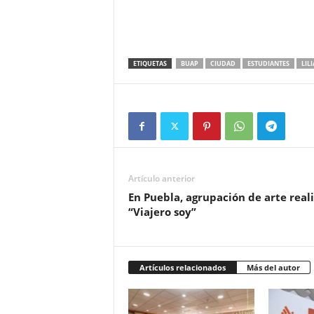
ETIQUETAS
BUAP
CIUDAD
ESTUDIANTES
LIL
Artículo anterior
En Puebla, agrupación de arte reali
“Viajero soy”
Artículos relacionados
Más del autor