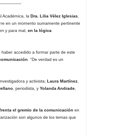
_________
al Académica, la
Dra. Lilia Vélez Iglesias
,
curre en un momento sumamente pertinente
ien y para mal,
en la lógica
 haber accedido a formar parte de este
 comunicación
. “De verdad es un
nvestigadora y activista;
Laura Martínez
,
rellano
, periodista, y
Yolanda Andrade
,
renta el gremio de la comunicación
en
olarización son algunos de los temas que