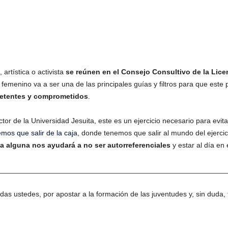
artística o activista
se reúnen en el Consejo Consultivo de la Lic
emenino va a ser una de las principales guías y filtros para que est
etentes y comprometidos
.
ctor de la Universidad Jesuita, este es un ejercicio necesario para evita
mos que salir de la caja
, donde tenemos que salir al mundo del ejercicio
a alguna nos ayudará a no ser autorreferenciales
y estar al día en 
________________________________________________________
as ustedes, por apostar a la formación de las juventudes y, sin duda,