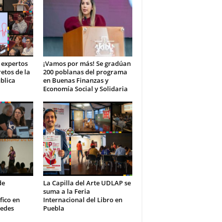
 expertos
¡Vamos por más! Se gradúan
retos de la
200 poblanas del programa
blica
en Buenas Finanzas y
Economía Social y Solidaria
de
La Capilla del Arte UDLAP se
suma a la Feria
fico en
Internacional del Libro en
redes
Puebla