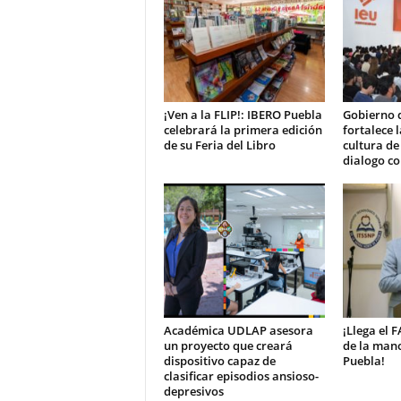
¡Ven a la FLIP!: IBERO Puebla
Gobierno 
celebrará la primera edición
fortalece 
de su Feria del Libro
cultura de
dialogo co
Académica UDLAP asesora
¡Llega el 
un proyecto que creará
de la mano
dispositivo capaz de
Puebla!
clasificar episodios ansioso-
depresivos