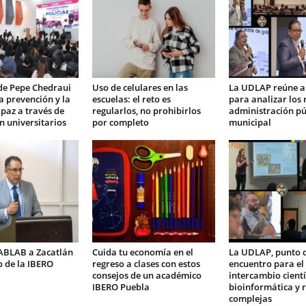
de Pepe Chedraui
Uso de celulares en las
La UDLAP reúne a
la prevención y la
escuelas: el reto es
para analizar los 
 paz a través de
regularlos, no prohibirlos
administración pú
n universitarios
por completo
municipal
FABLAB a Zacatlán
Cuida tu economía en el
La UDLAP, punto 
 de la IBERO
regreso a clases con estos
encuentro para el
consejos de un académico
intercambio cientí
IBERO Puebla
bioinformática y 
complejas