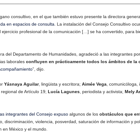
________________________________________________________
órgano consultivo, en el que también estuvo presente la directora gener
 da en espacios de consulta
. La instalación del Consejo Consultivo o
l ejercicio profesional de la comunicación […] se ha convertido, para b
tora del Departamento de Humanidades, agradeció a las integrantes por
ias laborales
confluyen en prácticamente todos los ámbitos de la
 acompañamiento
”, dijo.
or
Yásnaya
Aguilar
, lingüista y escritora;
Aimée
Vega
, comunicóloga, i
r regional de Artículo 19;
Lucía Lagunes
, periodista y activista;
Mely A
as integrantes del Consejo expuso
algunos de los
obstáculos que enf
mo, discriminación, violencia, posverdad, saturación de información y p
n en México y el mundo.