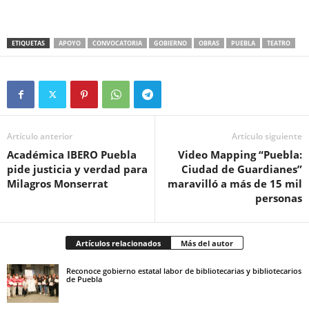
ETIQUETAS
APOYO
CONVOCATORIA
GOBIERNO
OBRAS
PUEBLA
TEATRO
Artículo anterior
Artículo siguiente
Académica IBERO Puebla
Video Mapping “Puebla:
pide justicia y verdad para
Ciudad de Guardianes”
Milagros Monserrat
maravilló a más de 15 mil
personas
Artículos relacionados
Más del autor
Reconoce gobierno estatal labor de bibliotecarias y bibliotecarios
de Puebla