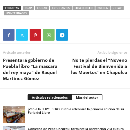
ETIQUETAS
BUAP
CIUDAD
ESTUDIANTES
LILIA CEDILLO
PUEBLA
UDLAP
UNIVERSIDADES
Artículo anterior
Artículo siguiente
Presentará gobierno de
No te pierdas el “Noveno
Puebla libro “La máscara
Festival de Bienvenida a
del rey maya” de Raquel
los Muertos” en Chapulco
Martínez-Gómez
Artículos relacionados
Más del autor
¡Ven a la FLIP!: IBERO Puebla celebrará la primera edición de su
Feria del Libro
Gobierno de Pepe Chedraui fortalece la prevención y la cultura