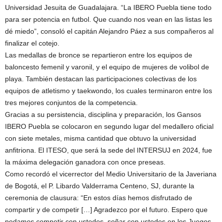
Universidad Jesuita de Guadalajara. “La IBERO Puebla tiene todo
para ser potencia en futbol. Que cuando nos vean en las listas les
dé miedo”, consoló el capitán Alejandro Páez a sus compañeros al
finalizar el cotejo.
Las medallas de bronce se repartieron entre los equipos de
baloncesto femenil y varonil, y el equipo de mujeres de volibol de
playa. También destacan las participaciones colectivas de los
equipos de atletismo y taekwondo, los cuales terminaron entre los
tres mejores conjuntos de la competencia.
Gracias a su persistencia, disciplina y preparación, los Gansos
IBERO Puebla se colocaron en segundo lugar del medallero oficial
con siete metales, misma cantidad que obtuvo la universidad
anfitriona. El ITESO, que será la sede del INTERSUJ en 2024, fue
la máxima delegación ganadora con once preseas.
Como recordó el vicerrector del Medio Universitario de la Javeriana
de Bogotá, el P. Libardo Valderrama Centeno, SJ, durante la
ceremonia de clausura: “En estos días hemos disfrutado de
compartir y de competir […] Agradezco por el futuro. Espero que
podamos competir con ustedes, soñar con ustedes en los Juegos