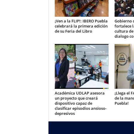
¡Ven a la FLIP!: IBERO Puebla
Gobierno 
celebrará la primera edición
fortalece 
de su Feria del Libro
cultura de
dialogo co
Académica UDLAP asesora
¡Llega el 
un proyecto que creará
de la mano
dispositivo capaz de
Puebla!
clasificar episodios ansioso-
depresivos