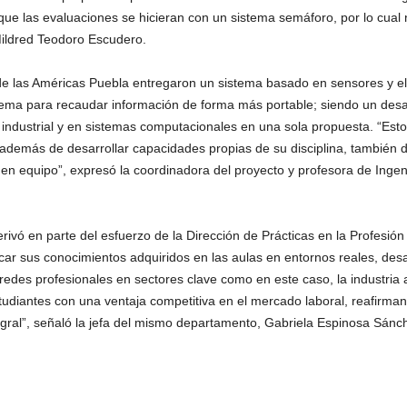
que las evaluaciones se hicieran con un sistema semáforo, por lo cual
Mildred Teodoro Escudero.
ad de las Américas Puebla entregaron un sistema basado en sensores y 
tema para recaudar información de forma más portable; siendo un desaf
 industrial y en sistemas computacionales en una sola propuesta. “Est
además de desarrollar capacidades propias de su disciplina, también d
 en equipo”, expresó la coordinadora del proyecto y profesora de Ingeni
ivó en parte del esfuerzo de la Dirección de Prácticas en la Profesión 
icar sus conocimientos adquiridos en las aulas en entornos reales, des
 redes profesionales en sectores clave como en este caso, la industria a
studiantes con una ventaja competitiva en el mercado laboral, reafirma
egral”, señaló la jefa del mismo departamento, Gabriela Espinosa Sánch