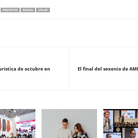
PROYECTO
RIESGO
UDLAP
urística de octubre en
El final del sexenio de A