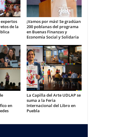
 expertos
¡Vamos por más! Se gradúan
retos de la
200 poblanas del programa
blica
en Buenas Finanzas y
Economía Social y Solidaria
de
La Capilla del Arte UDLAP se
suma a la Feria
fico en
Internacional del Libro en
redes
Puebla