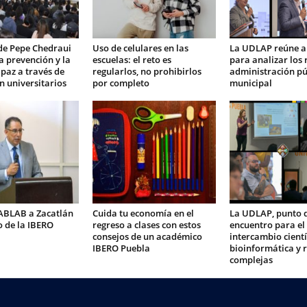
de Pepe Chedraui
Uso de celulares en las
La UDLAP reúne a
la prevención y la
escuelas: el reto es
para analizar los 
 paz a través de
regularlos, no prohibirlos
administración pú
n universitarios
por completo
municipal
FABLAB a Zacatlán
Cuida tu economía en el
La UDLAP, punto 
 de la IBERO
regreso a clases con estos
encuentro para el
consejos de un académico
intercambio cientí
IBERO Puebla
bioinformática y 
complejas