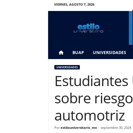
VIERNES, AGOSTO 7, 2026
E
s
t
i
l
o
U
BUAP
UNIVERSIDADES
n
i
UNIVERSIDADES
v
Estudiantes
e
r
s
sobre riesg
i
t
a
automotriz
r
i
o
Por
estilouniversitario_mx
-
septiembre 30, 2024