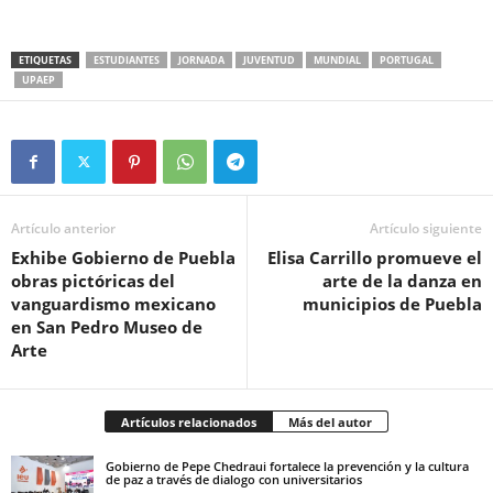
ETIQUETAS
ESTUDIANTES
JORNADA
JUVENTUD
MUNDIAL
PORTUGAL
UPAEP
Artículo anterior
Artículo siguiente
Exhibe Gobierno de Puebla
Elisa Carrillo promueve el
obras pictóricas del
arte de la danza en
vanguardismo mexicano
municipios de Puebla
en San Pedro Museo de
Arte
Artículos relacionados
Más del autor
Gobierno de Pepe Chedraui fortalece la prevención y la cultura
de paz a través de dialogo con universitarios