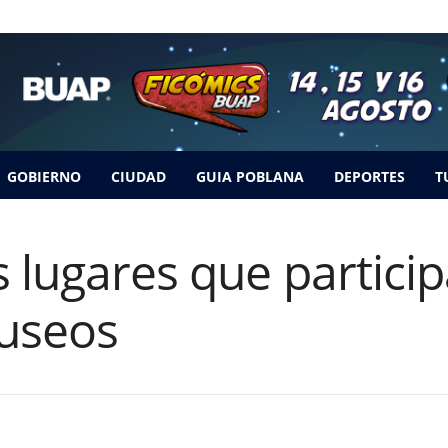
GOBIERNO
CIUDAD
GUIA POBLANA
DEPORTES
T
s lugares que partici
useos