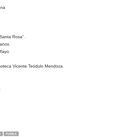
ana
Santa Rosa”.
canos.
 Mayo.
oteca Vicente Teódulo Mendoza.
.
S
PUEBLA