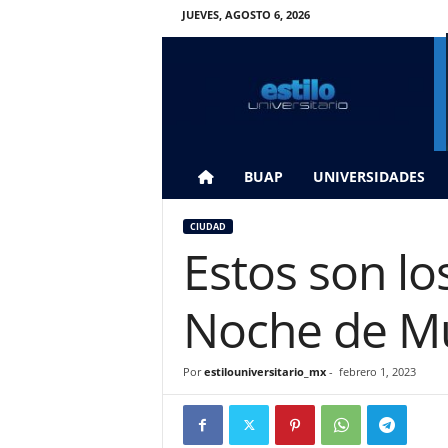
JUEVES, AGOSTO 6, 2026
E
s
t
i
l
o
U
BUAP
UNIVERSIDADES
n
i
CIUDAD
v
Estos son lo
e
r
s
Noche de M
i
t
a
Por
estilouniversitario_mx
-
febrero 1, 2023
r
i
o