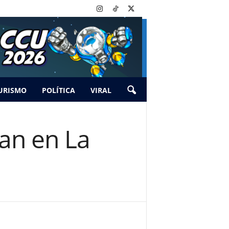
URISMO
POLÍTICA
VIRAL
pan en La