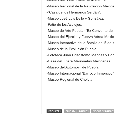
-Museo Regional “Casa de Alfeñique”.
-Museo Regional de la Revolución Mexic
-“Casa de los Hermanos Serdán”.
-Museo José Luis Bello y González.
-Patio de los Azulejos.
-Museo de Arte Popular “Ex Convento de 
-Museo del Ejército y Fuerza Aérea Mexi
-Museo Interactivo de la Batalla del 5 de
-Museo de la Evolución Puebla.
-Fototeca Juan Crisóstomo Méndez y Fon
-Casa del Títere Marionetas Mexicanas.
-Museo del Automóvil de Puebla.
-Museo Internacional “Barroco Inmersivo”
-Museo Regional de Cholula.
ETIQUETAS
CIUDAD
MUSEOS
NOCHE DE MUSEO