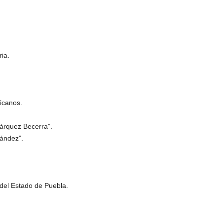
ia.
icanos.
árquez Becerra”.
nández”.
 del Estado de Puebla.