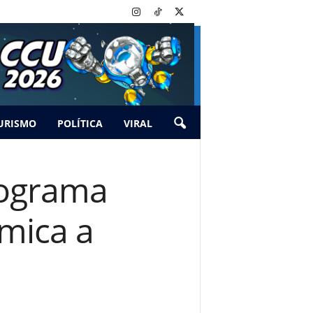
URISMO
POLÍTICA
VIRAL
rograma
émica a