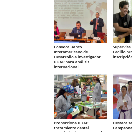
Convoca Banco
Supervisa 
Interamericano de
Cedillo pr
Desarrollo a investigador
inscripció
BUAP para análisis
internacional
Proporciona BUAP
Destaca s
tratamiento dental
Campeonat