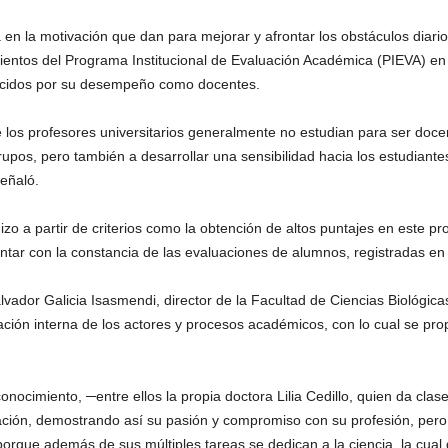
en la motivación que dan para mejorar y afrontar los obstáculos diarios
entos del Programa Institucional de Evaluación Académica (PIEVA) en 
nocidos por su desempeño como docentes.
los profesores universitarios generalmente no estudian para ser docen
rupos, pero también a desarrollar una sensibilidad hacia los estudiant
eñaló.
zo a partir de criterios como la obtención de altos puntajes en este 
ontar con la constancia de las evaluaciones de alumnos, registradas en
lvador Galicia Isasmendi, director de la Facultad de Ciencias Biológica
lación interna de los actores y procesos académicos, con lo cual se pr
nocimiento, ─entre ellos la propia doctora Lilia Cedillo, quien da clas
ción, demostrando así su pasión y compromiso con su profesión, pero 
porque además de sus múltiples tareas se dedican a la ciencia, la cual 