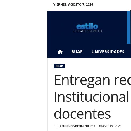
VIERNES, AGOSTO 7, 2026
E
s
t
i
l
o
U
BUAP
UNIVERSIDADES
n
i
BUAP
v
Entregan re
e
r
s
Instituciona
i
t
a
docentes
r
i
o
Por
estilouniversitario_mx
-
marzo 19, 2024