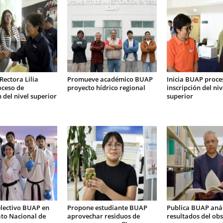
Rectora Lilia
Promueve académico BUAP
Inicia BUAP proce
oceso de
proyecto hídrico regional
inscripción del ni
n del nivel superior
superior
electivo BUAP en
Propone estudiante BUAP
Publica BUAP anál
o Nacional de
aprovechar residuos de
resultados del ob