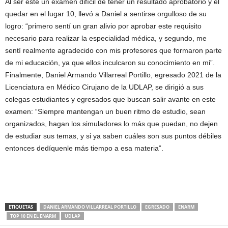
Al ser este un examen difícil de tener un resultado aprobatorio y el
quedar en el lugar 10, llevó a Daniel a sentirse orgulloso de su
logro: “primero sentí un gran alivio por aprobar este requisito
necesario para realizar la especialidad médica, y segundo, me
sentí realmente agradecido con mis profesores que formaron parte
de mi educación, ya que ellos inculcaron su conocimiento en mi”.
Finalmente, Daniel Armando Villarreal Portillo, egresado 2021 de la
Licenciatura en Médico Cirujano de la UDLAP, se dirigió a sus
colegas estudiantes y egresados que buscan salir avante en este
examen: “Siempre mantengan un buen ritmo de estudio, sean
organizados, hagan los simuladores lo más que puedan, no dejen
de estudiar sus temas, y si ya saben cuáles son sus puntos débiles
entonces dedíquenle más tiempo a esa materia”.
ETIQUETAS
DANIEL ARMANDO VILLARREAL PORTILLO
EGRESADO
ENARM
TOP 10 EN EL ENARM
UDLAP