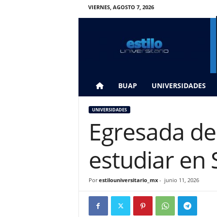
VIERNES, AGOSTO 7, 2026
E
s
t
i
l
o
U
BUAP
UNIVERSIDADES
n
i
UNIVERSIDADES
v
Egresada de
e
r
s
estudiar en 
i
t
a
Por
estilouniversitario_mx
-
junio 11, 2026
r
i
o