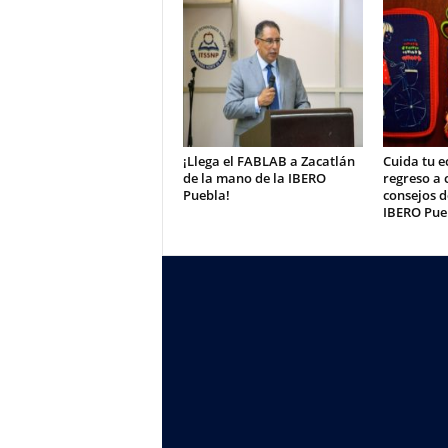
¡Llega el FABLAB a Zacatlán
Cuida tu e
de la mano de la IBERO
regreso a 
Puebla!
consejos 
IBERO Pue