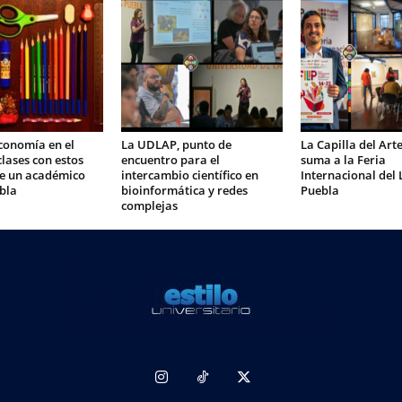
conomía en el
La UDLAP, punto de
La Capilla del Ar
clases con estos
encuentro para el
suma a la Feria
de un académico
intercambio científico en
Internacional del 
bla
bioinformática y redes
Puebla
complejas