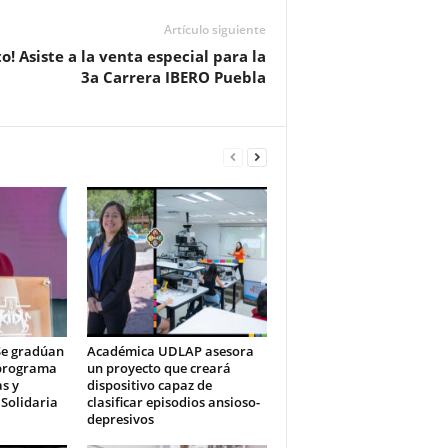
Artículo siguiente
o! Asiste a la venta especial para la
3a Carrera IBERO Puebla
Se gradúan
Académica UDLAP asesora
 programa
un proyecto que creará
s y
dispositivo capaz de
 Solidaria
clasificar episodios ansioso-
depresivos