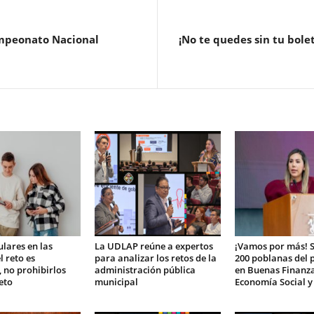
ampeonato Nacional
¡No te quedes sin tu bolet
ulares en las
La UDLAP reúne a expertos
¡Vamos por más! 
l reto es
para analizar los retos de la
200 poblanas del
, no prohibirlos
administración pública
en Buenas Finanza
eto
municipal
Economía Social y