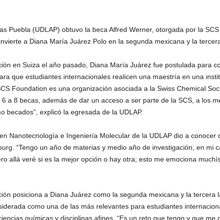
cas Puebla (UDLAP) obtuvo la beca Alfred Werner, otorgada por la SCS
nvierte a Diana María Juárez Polo en la segunda mexicana y la tercera
ación en Suiza el año pasado, Diana María Juárez fue postulada para c
a que estudiantes internacionales realicen una maestría en una instit
SCS Foundation es una organización asociada a la Swiss Chemical Soc
re 6 a 8 becas, además de dar un acceso a ser parte de la SCS, a los
me
o becados”, explicó la egresada de la UDLAP.
en Nanotecnología e Ingeniería Molecular de la UDLAP dio a conocer qu
bourg. “Tengo un año de materias y medio año de investigación, en mi 
o allá veré si es la mejor opción o hay otra; esto me emociona much
ión posiciona a Diana Juárez como la segunda mexicana y la tercera la
derada como una de las más relevantes para estudiantes internaciona
ciencias químicas y disciplinas afines. “Es un reto que tengo y que 