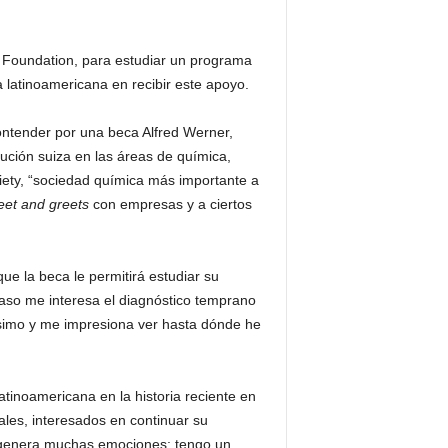
 Foundation, para estudiar un programa
 latinoamericana en recibir este apoyo.
ontender por una beca Alfred Werner,
ución suiza en las áreas de química,
iety, “sociedad química más importante a
et and greets
con empresas y a ciertos
e la beca le permitirá estudiar su
caso me interesa el diagnóstico temprano
ísimo y me impresiona ver hasta dónde he
tinoamericana en la historia reciente en
les, interesados en continuar su
me genera muchas emociones; tengo un